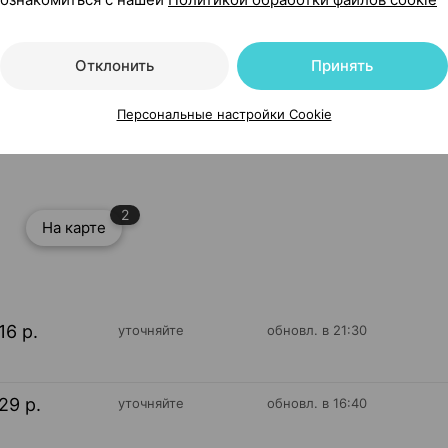
Отклонить
Принять
Персональные настройки Cookie
[d70], ×1, МП Симург Беларусь
2
На карте
16 р.
уточняйте
обновл. в 21:30
29 р.
уточняйте
обновл. в 16:40