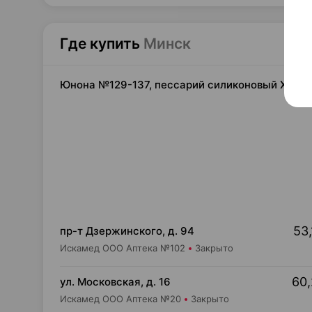
Где купить
Минск
Юнона №129-137, пессарий силиконовый Ходжа 
53,
пр-т Дзержинского, д. 94
Искамед ООО Аптека №102
Закрыто
60,
ул. Московская, д. 16
Искамед ООО Аптека №20
Закрыто