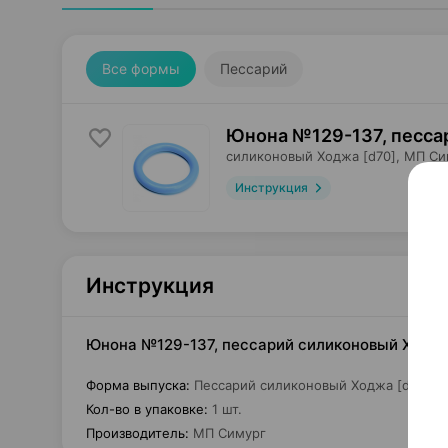
Все формы
Пессарий
Юнона №129-137, песса
силиконовый Ходжа [d70],
МП Си
Инструкция
Инструкция
Юнона №129-137, пессарий силиконовый Ходжа 
Форма выпуска
:
Пессарий силиконовый Ходжа [d70]
Кол-во в упаковке
:
1 шт.
Производитель
:
МП Симург