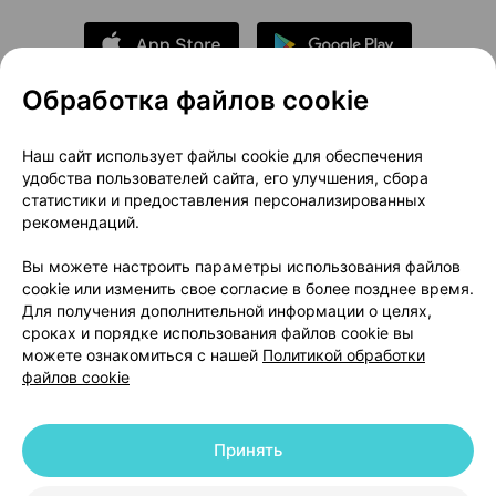
Обработка файлов cookie
О проекте
Новости проекта
Наш сайт использует файлы cookie для обеспечения
удобства пользователей сайта, его улучшения, сбора
Размещение рекламы
Медицинский маркетинг
статистики и предоставления персонализированных
Публичный договор
Доставка
рекомендаций.
Пользовательское соглашение
Вы можете настроить параметры использования файлов
Способы оплаты
Вакансии
Партнеры
cookie или изменить свое согласие в более позднее время.
Написать руководителю 103.by
Для получения дополнительной информации о целях,
сроках и порядке использования файлов cookie вы
Написать в поддержку
можете ознакомиться с нашей
Политикой обработки
Персональные настройки Cookie
файлов cookie
Обработка персональных данных
Принять
© 2026 ООО «Артокс Лаб», УНП 191700409 | 220012, Республика Беларусь,
г. Минск, улица Толбухина, 2, пом. 16 | help@103.by
|
Служба поддержки