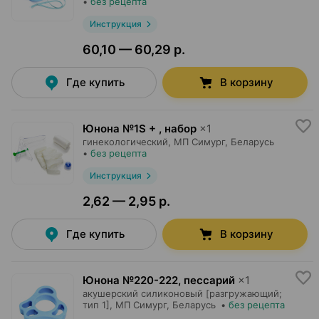
•
без рецепта
Инструкция
60,10 — 60,29 р.
Где купить
В корзину
Юнона №1S + , набор
×
1
гинекологический,
МП Симург
, Беларусь
•
без рецепта
Инструкция
2,62 — 2,95 р.
Где купить
В корзину
Юнона №220-222, пессарий
×
1
акушерский силиконовый [разгружающий;
тип 1],
МП Симург
, Беларусь
•
без рецепта