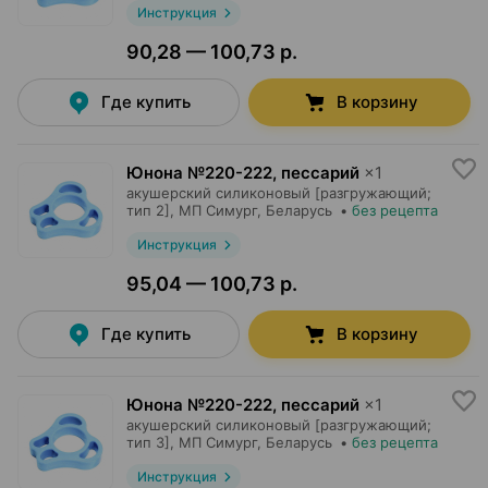
Инструкция
90,28 — 100,73 р.
Где купить
В корзину
Юнона №220-222, пессарий
×
1
акушерский силиконовый [разгружающий;
тип 2],
МП Симург
, Беларусь
•
без рецепта
Инструкция
95,04 — 100,73 р.
Где купить
В корзину
Юнона №220-222, пессарий
×
1
акушерский силиконовый [разгружающий;
тип 3],
МП Симург
, Беларусь
•
без рецепта
Инструкция