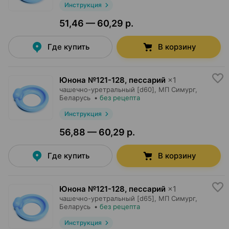
Инструкция
51,46 — 60,29 р.
Где купить
В корзину
Юнона №121-128, пессарий
×
1
чашечно-уретральный [d60],
МП Симург
,
Беларусь
•
без рецепта
Инструкция
56,88 — 60,29 р.
Где купить
В корзину
Юнона №121-128, пессарий
×
1
чашечно-уретральный [d65],
МП Симург
,
Беларусь
•
без рецепта
Инструкция