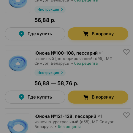
Симург
, Беларусь
•
без рецепта
Инструкция
56,88 р.
Где купить
В корзину
Юнона №100-108, пессарий
×
1
чашечный [перфорированный; d95],
МП
Симург
, Беларусь
•
без рецепта
Инструкция
56,88 — 58,76 р.
Где купить
В корзину
Юнона №121-128, пессарий
×
1
чашечно-уретральный [d55],
МП Симург
,
Беларусь
•
без рецепта