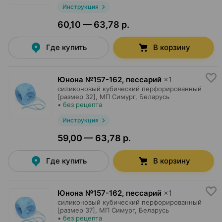
Инструкция
60,10 — 63,78 р.
Где купить
В корзину
Юнона №157-162, пессарий
×
1
силиконовый кубический перфорированный
[размер 32],
МП Симург
, Беларусь
•
без рецепта
Инструкция
59,00 — 63,78 р.
Где купить
В корзину
Юнона №157-162, пессарий
×
1
силиконовый кубический перфорированный
[размер 37],
МП Симург
, Беларусь
•
без рецепта