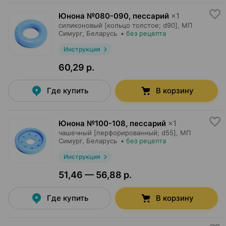
Юнона №080-090, пессарий
×
1
силиконовый [кольцо толстое; d90],
МП
Симург
, Беларусь
•
без рецепта
Инструкция
60,29 р.
Где купить
В корзину
Юнона №100-108, пессарий
×
1
чашечный [перфорированный; d55],
МП
Симург
, Беларусь
•
без рецепта
Инструкция
51,46 — 56,88 р.
Где купить
В корзину