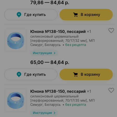
79,86 — 84,64 р.
Где купить
В корзину
Юнона №138-150, пессарий
×
1
силиконовый цервикальный
[перфорированный; 70/17/32 мм],
МП
Симург
, Беларусь
•
без рецепта
Инструкция
65,00 — 84,64 р.
Где купить
В корзину
Юнона №138-150, пессарий
×
1
силиконовый цервикальный
[перфорированный; 70/17/35 мм],
МП
Симург
, Беларусь
•
без рецепта
Инструкция