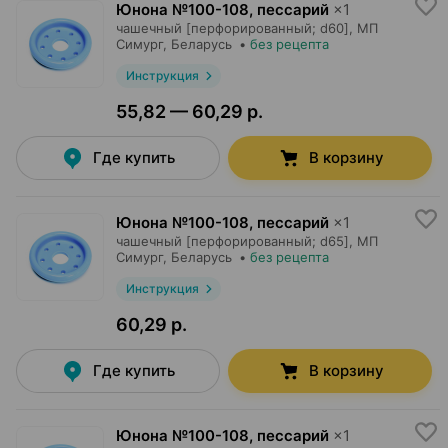
Юнона №100-108, пессарий
×
1
чашечный [перфорированный; d60],
МП
Симург
, Беларусь
•
без рецепта
Инструкция
55,82 — 60,29 р.
Где купить
В корзину
Юнона №100-108, пессарий
×
1
чашечный [перфорированный; d65],
МП
Симург
, Беларусь
•
без рецепта
Инструкция
60,29 р.
Где купить
В корзину
Юнона №100-108, пессарий
×
1