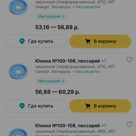
чашечный [перфорированный; d70],
МП
Симург
, Беларусь
•
без рецепта
Инструкция
53,16 — 56,88 р.
Где купить
В корзину
Юнона №100-108, пессарий
×
1
чашечный [перфорированный; d75],
МП
Симург
, Беларусь
•
без рецепта
Инструкция
56,88 — 60,29 р.
Где купить
В корзину
Юнона №100-108, пессарий
×
1
чашечный [перфорированный; d80],
МП