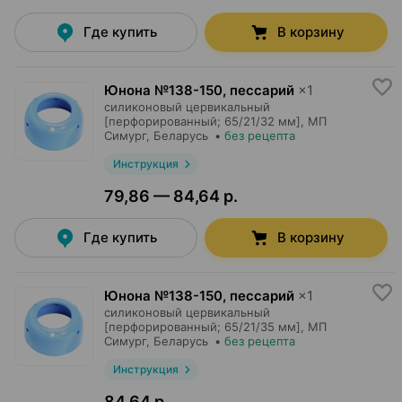
Где купить
В корзину
Юнона №138-150, пессарий
×
1
силиконовый цервикальный
[перфорированный; 65/21/32 мм],
МП
Симург
, Беларусь
•
без рецепта
Инструкция
79,86 — 84,64 р.
Где купить
В корзину
Юнона №138-150, пессарий
×
1
силиконовый цервикальный
[перфорированный; 65/21/35 мм],
МП
Симург
, Беларусь
•
без рецепта
Инструкция
84,64 р.