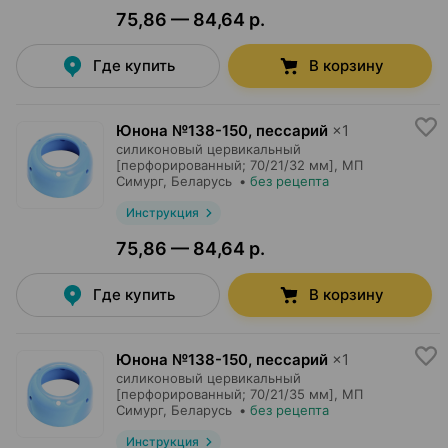
75,86 — 84,64 р.
Где купить
В корзину
Юнона №138-150, пессарий
×
1
силиконовый цервикальный
[перфорированный; 70/21/32 мм],
МП
Симург
, Беларусь
•
без рецепта
Инструкция
75,86 — 84,64 р.
Где купить
В корзину
Юнона №138-150, пессарий
×
1
силиконовый цервикальный
[перфорированный; 70/21/35 мм],
МП
Симург
, Беларусь
•
без рецепта
Инструкция