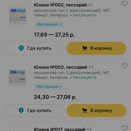
Юнона №002, пессарий
×
1
акушерский тип 2 [разгружающий],
МП
Симург
, Беларусь
•
без рецепта
Инструкция
17,69 — 27,25 р.
Где купить
В корзину
Юнона №003, пессарий
×
1
акушерский тип 3 [разгружающий],
МП
Симург
, Беларусь
•
без рецепта
Инструкция
24,30 — 27,06 р.
Где купить
В корзину
Юнона №017, пессарий
×
1