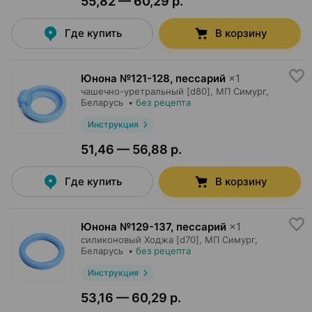
55,82 — 60,29 р.
Где купить
В корзину
Юнона №121-128, пессарий
×
1
чашечно-уретральный [d80],
МП Симург
,
Беларусь
•
без рецепта
Инструкция
51,46 — 56,88 р.
Где купить
В корзину
Юнона №129-137, пессарий
×
1
силиконовый Ходжа [d70],
МП Симург
,
Беларусь
•
без рецепта
Инструкция
53,16 — 60,29 р.