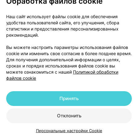
Обработка файлов cookie
76,85 — 81,47 р.
Наш сайт использует файлы cookie для обеспечения
удобства пользователей сайта, его улучшения, сбора
Где купить
В корзину
статистики и предоставления персонализированных
рекомендаций.
Юнона №262-265, пессарий
×
1
Вы можете настроить параметры использования файлов
урогенитальный доктора Журавлева
cookie или изменить свое согласие в более позднее время.
[сферический; 65 мм],
МП Симург
,
Для получения дополнительной информации о целях,
Беларусь
•
без рецепта
сроках и порядке использования файлов cookie вы
Инструкция
можете ознакомиться с нашей
Политикой обработки
файлов cookie
73,01 — 81,47 р.
Где купить
В корзину
Принять
Юнона №262-265, пессарий
Отклонить
×
1
урогенитальный доктора Журавлева
[сферический; 70 мм],
МП Симург
,
Персональные настройки Cookie
Беларусь
•
без рецепта
Каталог
Корзина
Избранное
Профиль