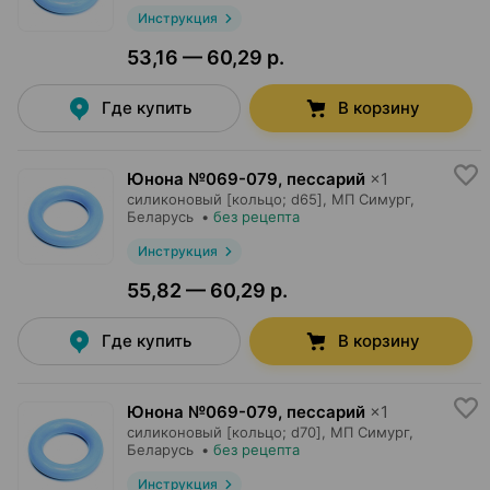
Инструкция
53,16 — 60,29 р.
Где купить
В корзину
Юнона №069-079, пессарий
×
1
силиконовый [кольцо; d65],
МП Симург
,
Беларусь
•
без рецепта
Инструкция
55,82 — 60,29 р.
Где купить
В корзину
Юнона №069-079, пессарий
×
1
силиконовый [кольцо; d70],
МП Симург
,
Беларусь
•
без рецепта
Инструкция