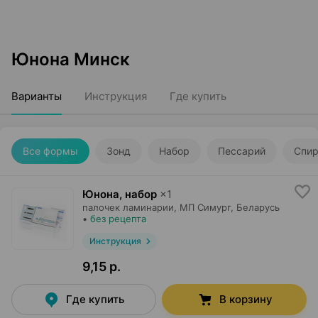
Юнона Минск
Варианты
Инструкция
Где купить
Все формы
Зонд
Набор
Пессарий
Спир
Юнона, набор
×
1
палочек ламинарии,
МП Симург
, Беларусь
•
без рецепта
Инструкция
9,15 р.
Где купить
В корзину