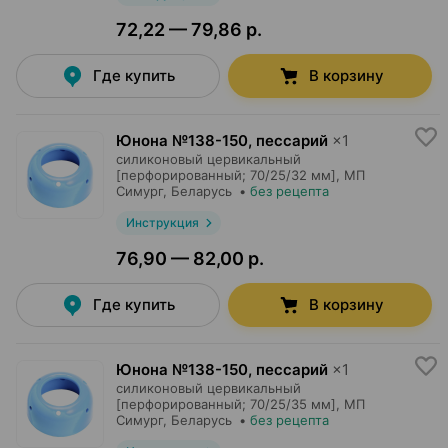
72,22 — 79,86 р.
Где купить
В корзину
Юнона №138-150, пессарий
×
1
силиконовый цервикальный
[перфорированный; 70/25/32 мм],
МП
Симург
, Беларусь
•
без рецепта
Инструкция
76,90 — 82,00 р.
Где купить
В корзину
Юнона №138-150, пессарий
×
1
силиконовый цервикальный
[перфорированный; 70/25/35 мм],
МП
Симург
, Беларусь
•
без рецепта