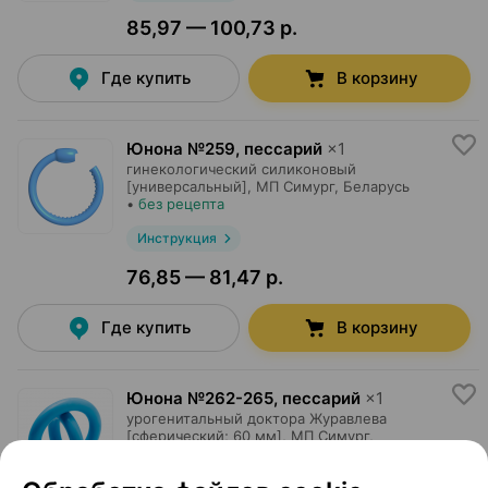
85,97 — 100,73 р.
Где купить
В корзину
Юнона №259, пессарий
×
1
гинекологический силиконовый
[универсальный],
МП Симург
, Беларусь
•
без рецепта
Инструкция
76,85 — 81,47 р.
Где купить
В корзину
Юнона №262-265, пессарий
×
1
урогенитальный доктора Журавлева
[сферический; 60 мм],
МП Симург
,
Беларусь
•
без рецепта
Инструкция