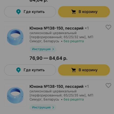
Где купить
В корзину
Юнона №138-150, пессарий
×
1
силиконовый цервикальный
[перфорированный; 65/25/32 мм],
МП
Симург
, Беларусь
•
без рецепта
Инструкция
76,90 — 84,64 р.
Где купить
В корзину
Юнона №138-150, пессарий
×
1
силиконовый цервикальный
[перфорированный; 65/25/35 мм],
МП
Симург
, Беларусь
•
без рецепта
Инструкция