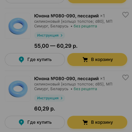
Юнона №080-090, пессарий
×
1
силиконовый [кольцо толстое; d80],
МП
Симург
, Беларусь
•
без рецепта
Инструкция
55,00 — 60,29 р.
Где купить
В корзину
Юнона №080-090, пессарий
×
1
силиконовый [кольцо толстое; d85],
МП
Симург
, Беларусь
•
без рецепта
Инструкция
60,29 р.
Где купить
В корзину