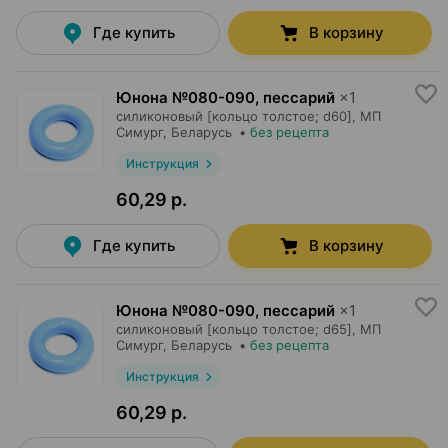
Где купить
В корзину
Юнона №080-090, пессарий
×
1
силиконовый [кольцо толстое; d60],
МП
Симург
, Беларусь
•
без рецепта
Инструкция
60,29 р.
Где купить
В корзину
Юнона №080-090, пессарий
×
1
силиконовый [кольцо толстое; d65],
МП
Симург
, Беларусь
•
без рецепта
Инструкция
60,29 р.