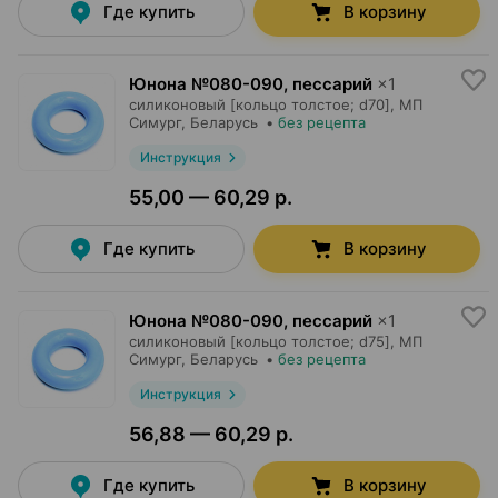
Где купить
В корзину
Юнона №080-090, пессарий
×
1
силиконовый [кольцо толстое; d70],
МП
Симург
, Беларусь
•
без рецепта
Инструкция
55,00 — 60,29 р.
Где купить
В корзину
Юнона №080-090, пессарий
×
1
силиконовый [кольцо толстое; d75],
МП
Симург
, Беларусь
•
без рецепта
Инструкция
56,88 — 60,29 р.
Где купить
В корзину