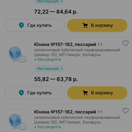
Инструкция
72,22 — 84,64 р.
Где купить
В корзину
Юнона №157-162, пессарий
×
1
силиконовый кубический перфорированный
[размер 25],
МП Симург
, Беларусь
•
без рецепта
Инструкция
55,82 — 63,78 р.
Где купить
В корзину
Юнона №157-162, пессарий
×
1
силиконовый кубический перфорированный
[размер 29],
МП Симург
, Беларусь
•
без рецепта