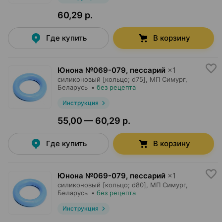
60,29 р.
Где купить
В корзину
Юнона №069-079, пессарий
×
1
силиконовый [кольцо; d75],
МП Симург
,
Беларусь
•
без рецепта
Инструкция
55,00 — 60,29 р.
Где купить
В корзину
Юнона №069-079, пессарий
×
1
силиконовый [кольцо; d80],
МП Симург
,
Беларусь
•
без рецепта
Инструкция