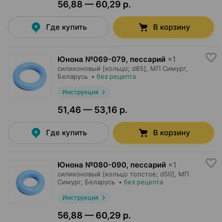
56,88 — 60,29 р.
Где купить
В корзину
Юнона №069-079, пессарий
×
1
силиконовый [кольцо; d85],
МП Симург
,
Беларусь
•
без рецепта
Инструкция
51,46 — 53,16 р.
Где купить
В корзину
Юнона №080-090, пессарий
×
1
силиконовый [кольцо толстое; d50],
МП
Симург
, Беларусь
•
без рецепта
Инструкция
56,88 — 60,29 р.