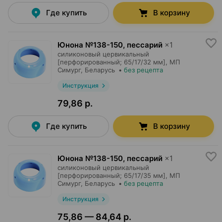
Где купить
В корзину
Юнона №138-150, пессарий
×
1
силиконовый цервикальный
[перфорированный; 65/17/32 мм],
МП
Симург
, Беларусь
•
без рецепта
Инструкция
79,86 р.
Где купить
В корзину
Юнона №138-150, пессарий
×
1
силиконовый цервикальный
[перфорированный; 65/17/35 мм],
МП
Симург
, Беларусь
•
без рецепта
Инструкция
75,86 — 84,64 р.