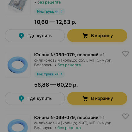
•
без рецепта
Инструкция
10,60 — 12,83 р.
Где купить
В корзину
Юнона №069-079, пессарий
×
1
силиконовый [кольцо; d55],
МП Симург
,
Беларусь
•
без рецепта
Инструкция
56,88 — 60,29 р.
Где купить
В корзину
Юнона №069-079, пессарий
×
1
силиконовый [кольцо; d60],
МП Симург
,
Беларусь
•
без рецепта