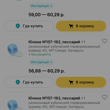
Инструкция
59,00 — 60,29 р.
Где купить
В корзину
Юнона №157-162, пессарий
×
1
силиконовый кубический перфорированный
[размер 41],
МП Симург
, Беларусь
•
без рецепта
Инструкция
56,88 — 60,29 р.
Где купить
В корзину
Юнона №157-162, пессарий
×
1
силиконовый кубический перфорированный
[размер 45],
МП Симург
, Беларусь