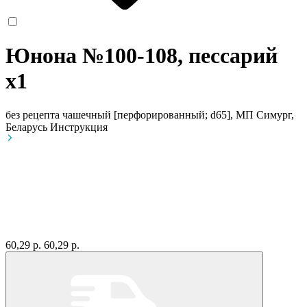
Юнона №100-108, пессарий
x1
без рецепта
чашечный [перфорированный; d65], МП Симург,
Беларусь
Инструкция
60,29 р.
60,29 р.