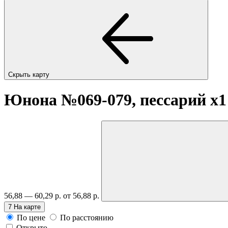
Скрыть карту
Юнона №069-079, пессарий
x1
56,88 — 60,29 р.
от 56,88 р.
7
На карте
По цене
По расстоянию
Открыто