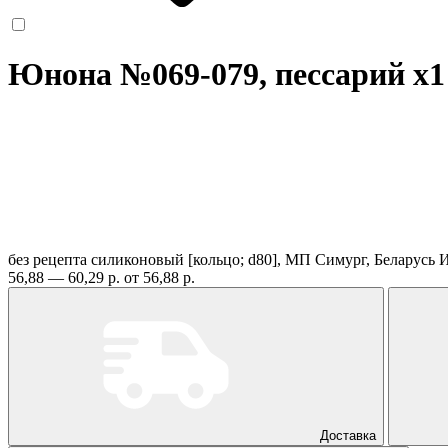
Юнона №069-079, пессарий
x1
без рецепта
силиконовый [кольцо; d80], МП Симург, Беларусь
И
56,88 — 60,29 р.
от 56,88 р.
Доставка