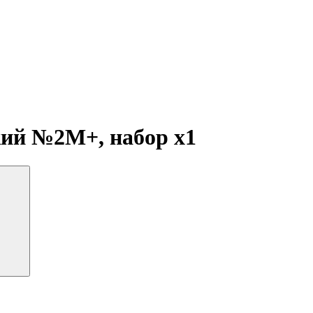
кий №2М+, набор
x1