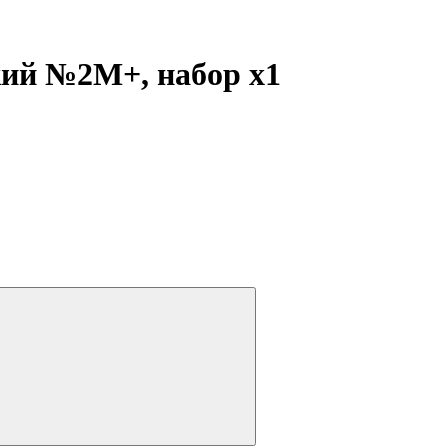
кий №2М+, набор
x1