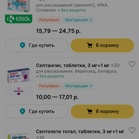
для рассасывания [эвкалипт],
КРКА
,
Словения
•
без рецепта
Популярно
Инструкция
15,79 — 24,75 р.
Где купить
В корзину
Септангин, таблетки
,
3 мг+1 мг
×
20
для рассасывания,
Фармлэнд
, Беларусь
•
без рецепта
Популярно
Инструкция
10,00 — 17,01 р.
Где купить
В корзину
Септолете тотал, таблетки
,
3 мг+1 мг
×
16