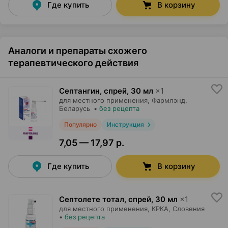
Где купить
В корзину
Аналоги и препараты схожего
терапевтического действия
Септангин, спрей
,
30 мл
×
1
для местного применения,
Фармлэнд
,
Беларусь
•
без рецепта
Популярно
Инструкция
7,05 — 17,97 р.
Где купить
В корзину
Септолете тотал, спрей
,
30 мл
×
1
для местного применения,
КРКА
, Словения
•
без рецепта