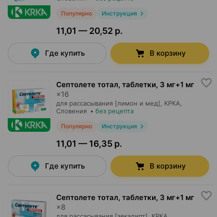
Популярно
Инструкция
11,01 — 20,52 р.
Где купить
В корзину
Септолете тотал, таблетки
,
3 мг+1 мг
×
16
для рассасывания [лимон и мед],
КРКА
,
Словения
•
без рецепта
Популярно
Инструкция
11,01 — 16,35 р.
Где купить
В корзину
Септолете тотал, таблетки
,
3 мг+1 мг
×
8
для рассасывания [эвкалипт],
КРКА
,