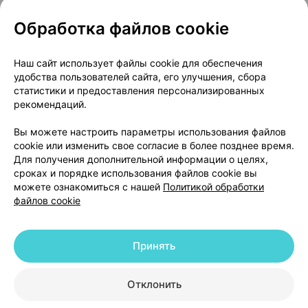
Обработка файлов cookie
О проекте
Новости проекта
Наш сайт использует файлы cookie для обеспечения
удобства пользователей сайта, его улучшения, сбора
Размещение рекламы
Медицинский маркетинг
статистики и предоставления персонализированных
Публичный договор
Доставка
рекомендаций.
Пользовательское соглашение
Вы можете настроить параметры использования файлов
Способы оплаты
Вакансии
Партнеры
cookie или изменить свое согласие в более позднее время.
Написать руководителю 103.by
Для получения дополнительной информации о целях,
сроках и порядке использования файлов cookie вы
Написать в поддержку
можете ознакомиться с нашей
Политикой обработки
Персональные настройки Cookie
файлов cookie
Обработка персональных данных
Принять
© 2026 ООО «Артокс Лаб», УНП 191700409 | 220012, Республика Беларусь,
г. Минск, улица Толбухина, 2, пом. 16 | help@103.by
|
Служба поддержки
+375 291212755
Отклонить