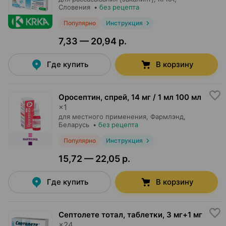
Словения
•
без рецепта
Популярно
Инструкция
7,33 — 20,94 р.
Где купить
В корзину
Оросептин, спрей
,
14 мг / 1 мл 100 мл
×
1
для местного применения,
Фармлэнд
,
Беларусь
•
без рецепта
Популярно
Инструкция
15,72 — 22,05 р.
Где купить
В корзину
Септолете тотал, таблетки
,
3 мг+1 мг
×
24