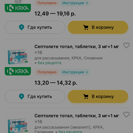
Популярно
Инструкция
12,49 — 19,16 р.
Где купить
В корзину
Септолете тотал, таблетки
,
3 мг+1 мг
×
16
для рассасывания,
КРКА
, Словения
•
без рецепта
Популярно
Инструкция
13,20 — 14,32 р.
Где купить
В корзину
Септолете тотал, таблетки
,
3 мг+1 мг
×
16
для рассасывания [эвкалипт],
КРКА
,
Словения
•
без рецепта