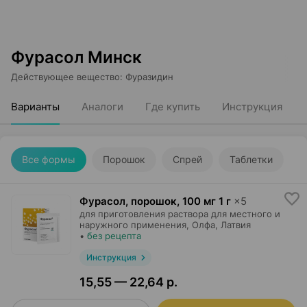
Фурасол Минск
Действующее вещество
:
Фуразидин
Варианты
Аналоги
Где купить
Инструкция
Все формы
Порошок
Спрей
Таблетки
Фурасол, порошок
,
100 мг 1 г
×
5
для приготовления раствора для местного и
наружного применения,
Олфа
, Латвия
•
без рецепта
Инструкция
15,55 — 22,64 р.