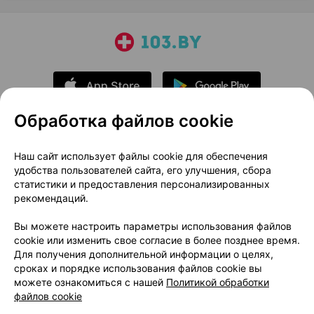
Обработка файлов cookie
О проекте
Новости проекта
Наш сайт использует файлы cookie для обеспечения
удобства пользователей сайта, его улучшения, сбора
Размещение рекламы
Медицинский маркетинг
статистики и предоставления персонализированных
Публичный договор
Доставка
рекомендаций.
Пользовательское соглашение
Вы можете настроить параметры использования файлов
Способы оплаты
Вакансии
Партнеры
cookie или изменить свое согласие в более позднее время.
Написать руководителю 103.by
Для получения дополнительной информации о целях,
сроках и порядке использования файлов cookie вы
Написать в поддержку
можете ознакомиться с нашей
Политикой обработки
Персональные настройки Cookie
файлов cookie
Обработка персональных данных