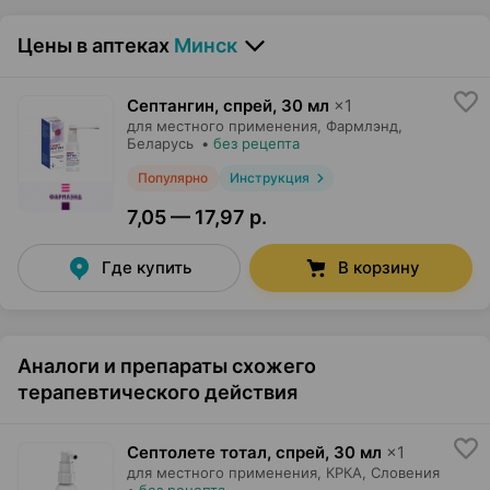
Цены в аптеках
Минск
Септангин, спрей
,
30 мл
×
1
для местного применения,
Фармлэнд
,
Беларусь
•
без рецепта
Популярно
Инструкция
7,05 — 17,97 р.
Где купить
В корзину
Аналоги и препараты схожего
терапевтического действия
Септолете тотал, спрей
,
30 мл
×
1
для местного применения,
КРКА
, Словения