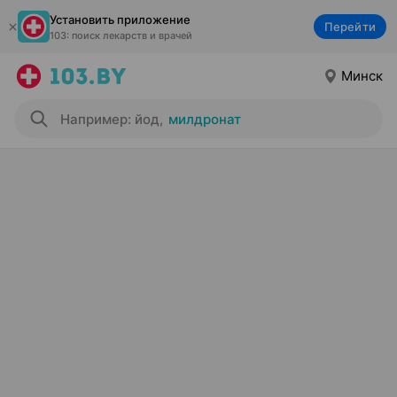
Установить приложение
Перейти
103: поиск лекарств и врачей
Минск
Например: йод
,
милдронат