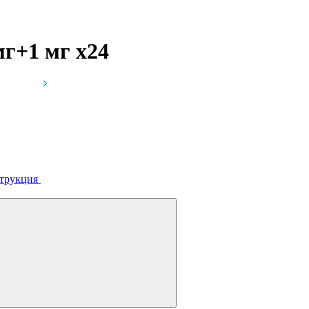
 мг+1 мг
x24
трукция