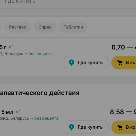
ГДЕ КУПИТЬ
Раствор
Спрей
Таблетки
0,70 — 
5 г
×
1
П
, Беларусь
•
без рецепта
Где купить
В к
рапевтического действия
8,58 — 9
 5 мл
×
1
лэнд
, Беларусь
•
без рецепта
Где купить
В к