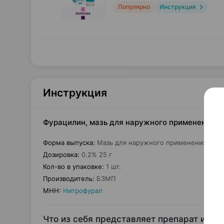
Популярно
Инструкция
Инструкция
Фурацилин, мазь для наружного применения, 0
Форма выпуска
:
Мазь для наружного применения
Дозировка
:
0.2% 25 г
Кол-во в упаковке
:
1 шт.
Производитель
:
БЗМП
МНН
:
Нитрофурал
Что из себя представляет препарат и для