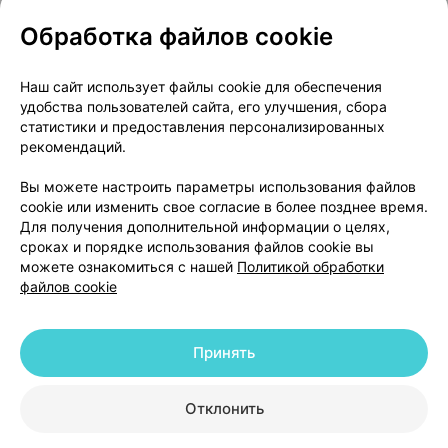
Обработка файлов cookie
О проекте
Новости проекта
Наш сайт использует файлы cookie для обеспечения
удобства пользователей сайта, его улучшения, сбора
Размещение рекламы
Медицинский маркетинг
статистики и предоставления персонализированных
Публичный договор
Доставка
рекомендаций.
Пользовательское соглашение
Вы можете настроить параметры использования файлов
Способы оплаты
Вакансии
Партнеры
cookie или изменить свое согласие в более позднее время.
Написать руководителю 103.by
Для получения дополнительной информации о целях,
сроках и порядке использования файлов cookie вы
Написать в поддержку
можете ознакомиться с нашей
Политикой обработки
Персональные настройки Cookie
файлов cookie
Обработка персональных данных
Принять
© 2026 ООО «Артокс Лаб», УНП 191700409 | 220012, Республика Беларусь,
г. Минск, улица Толбухина, 2, пом. 16 | help@103.by
|
Служба поддержки
+375 291212755
Отклонить