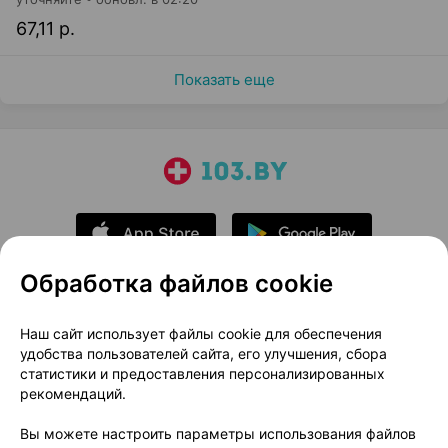
67,11 р.
Показать еще
Обработка файлов cookie
О проекте
Новости проекта
Наш сайт использует файлы cookie для обеспечения
удобства пользователей сайта, его улучшения, сбора
Размещение рекламы
Медицинский маркетинг
статистики и предоставления персонализированных
Публичный договор
Доставка
рекомендаций.
Пользовательское соглашение
Вы можете настроить параметры использования файлов
Способы оплаты
Вакансии
Партнеры