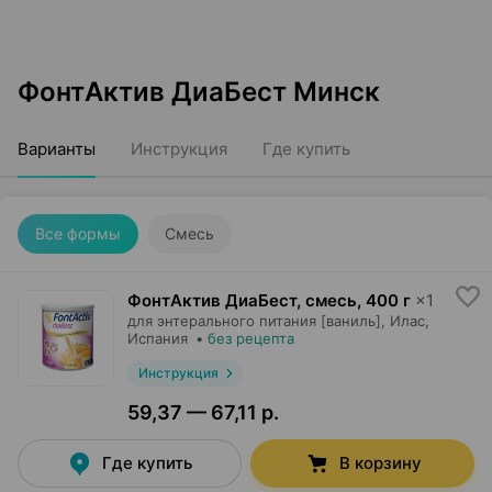
ФонтАктив ДиаБест Минск
Варианты
Инструкция
Где купить
Все формы
Смесь
ФонтАктив ДиаБест, смесь
,
400 г
×
1
для энтерального питания [ваниль],
Илас
,
Испания
•
без рецепта
Инструкция
59,37 — 67,11 р.
Где купить
В корзину