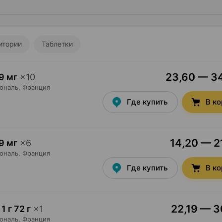
итории
Таблетки
23,60 — 34
9 мг
×
10
ональ
, Франция
Где купить
В к
14,20 — 21
9 мг
×
6
ональ
, Франция
Где купить
В к
22,19 — 3
 1 г 72 г
×
1
ональ
, Франция