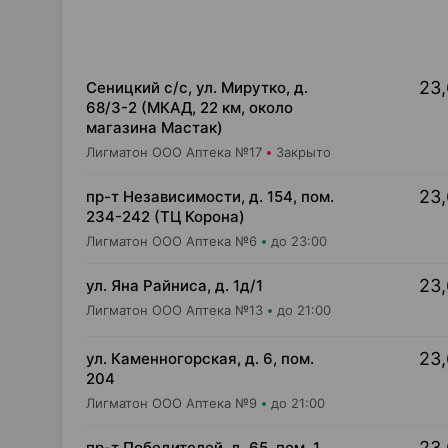
23,
Сеницкий с/с, ул. Мирутко, д.
68/3-2 (МКАД, 22 км, около
магазина Мастак)
Лигматон ООО Аптека №17
Закрыто
23,
пр-т Независимости, д. 154, пом.
234-242 (ТЦ Корона)
Лигматон ООО Аптека №6
до 23:00
23,
ул. Яна Райниса, д. 1д/1
Лигматон ООО Аптека №13
до 21:00
23,
ул. Каменногорская, д. 6, пом.
204
Лигматон ООО Аптека №9
до 21:00
23,
пр-т Победителей, д. 65, пом. 1