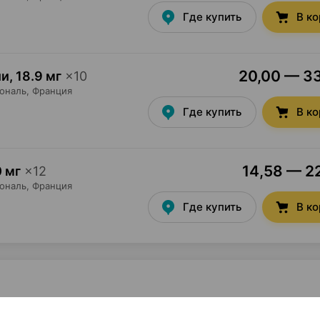
Где купить
В к
20,00 — 33
ии
,
18.9 мг
×
10
ональ
, Франция
Где купить
В к
14,58 — 22
 мг
×
12
ональ
, Франция
Где купить
В к