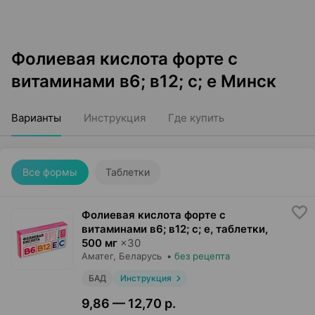
Фолиевая кислота форте с
витаминами в6; в12; с; е Минск
Варианты
Инструкция
Где купить
Все формы
Таблетки
Фолиевая кислота форте с
витаминами в6; в12; с; е, таблетки
,
500 мг
×
30
Аматег
, Беларусь
•
без рецепта
БАД
Инструкция
9,86 — 12,70 р.