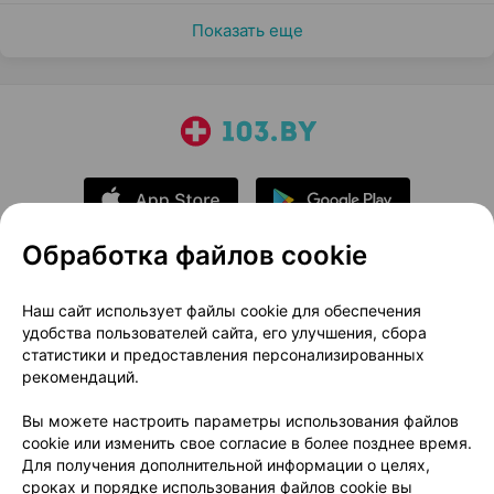
Показать еще
Обработка файлов cookie
О проекте
Новости проекта
Наш сайт использует файлы cookie для обеспечения
удобства пользователей сайта, его улучшения, сбора
Размещение рекламы
Медицинский маркетинг
статистики и предоставления персонализированных
Публичный договор
Доставка
рекомендаций.
Пользовательское соглашение
Вы можете настроить параметры использования файлов
Способы оплаты
Вакансии
Партнеры
cookie или изменить свое согласие в более позднее время.
Написать руководителю 103.by
Для получения дополнительной информации о целях,
сроках и порядке использования файлов cookie вы
Написать в поддержку