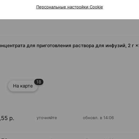
Читать полностью
Персональные настройки Cookie
центрата для приготовления раствора для инфузий, 2 г ×
18
На карте
,55 р.
уточняйте
обновл. в 14:06