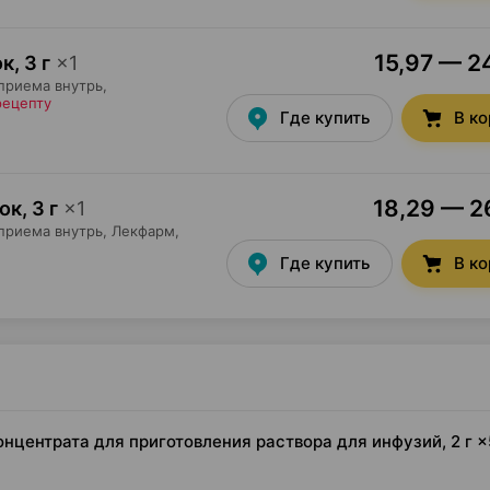
15,97 — 24
ок
,
3 г
×
1
приема внутрь,
рецепту
Где купить
В к
18,29 — 26
ок
,
3 г
×
1
приема внутрь,
Лекфарм
,
Где купить
В к
центрата для приготовления раствора для инфузий, 2 г ×