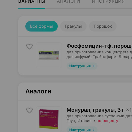
ВАРИАНТЫ
АНАЛОГИ
ИНСТРУКЦИЯ
Все формы
Гранулы
Порошок
Фосфомицин-тф, порош
для приготовления концентрата 
для инфузий,
Трайплфарм
, Белар
Инструкция
Аналоги
Монурал, гранулы
,
3 г
×
1
для приготовления суспензии для
Груп
, Италия
•
по рецепту
Инструкция