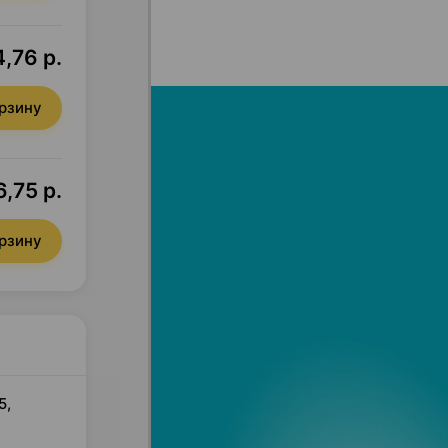
,76 р.
орзину
,75 р.
орзину
5,