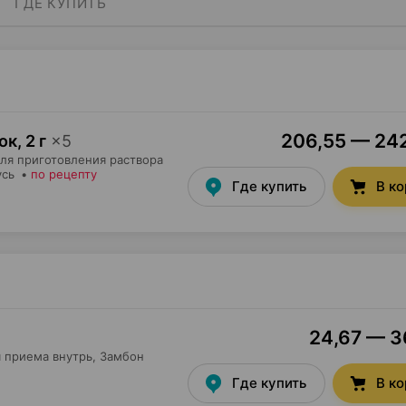
ГДЕ КУПИТЬ
206,55 — 242
ок
,
2 г
×
5
для приготовления раствора
усь
•
по рецепту
Где купить
В к
24,67 — 36
 приема внутрь,
Замбон
Где купить
В к