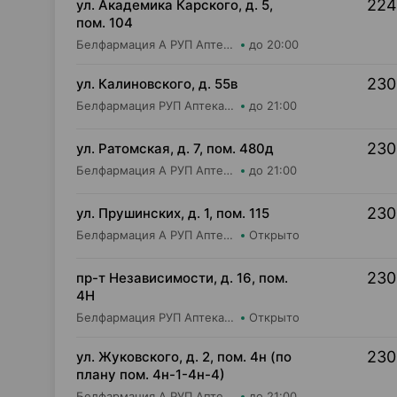
224
ул. Академика Карского, д. 5,
пом. 104
Белфармация А РУП Аптека №113
до 20:00
230
ул. Калиновского, д. 55в
Белфармация РУП Аптека №55
до 21:00
230
ул. Ратомская, д. 7, пом. 480д
Белфармация А РУП Аптека №59
до 21:00
230
ул. Прушинских, д. 1, пом. 115
Белфармация А РУП Аптека №4 (дежурная)
Открыто
230
пр-т Независимости, д. 16, пом.
4Н
Белфармация РУП Аптека №13 (дежурная)
Открыто
230
ул. Жуковского, д. 2, пом. 4н (по
плану пом. 4н-1-4н-4)
Белфармация А РУП Аптека №97
до 21:00