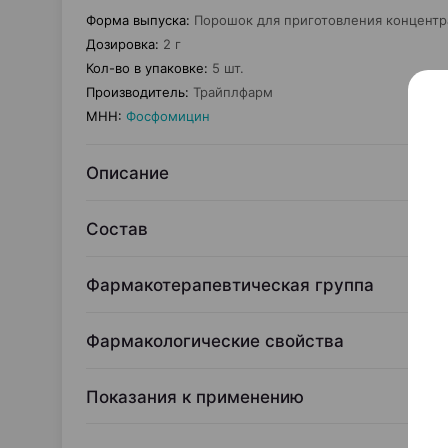
Форма выпуска
:
Порошок для приготовления концентра
Дозировка
:
2 г
Кол-во в упаковке
:
5 шт.
Производитель
:
Трайплфарм
МНН
:
Фосфомицин
Описание
Состав
Фармакотерапевтическая группа
Фармакологические свойства
Показания к применению