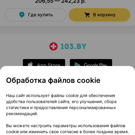
206,55 — 242,23 р.
Где купить
В корзину
Обработка файлов cookie
О проекте
Новости проекта
Наш сайт использует файлы cookie для обеспечения
удобства пользователей сайта, его улучшения, сбора
Размещение рекламы
Медицинский маркетинг
статистики и предоставления персонализированных
Публичный договор
Доставка
рекомендаций.
Пользовательское соглашение
Вы можете настроить параметры использования файлов
Способы оплаты
Вакансии
Партнеры
cookie или изменить свое согласие в более позднее время.