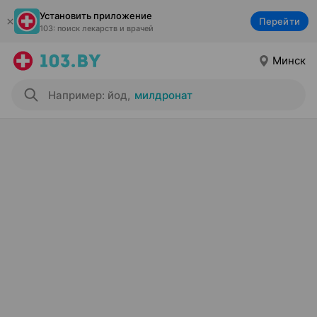
Установить приложение
Перейти
103: поиск лекарств и врачей
Минск
Например: йод
,
милдронат