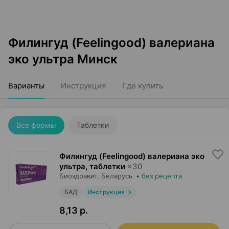
Филингуд (Feelingood) валериана
эко ультра Минск
Варианты
Инструкция
Где купить
Все формы
Таблетки
Филингуд (Feelingood) валериана эко
ультра, таблетки
×
30
Биоздравит
, Беларусь
•
без рецепта
БАД
Инструкция
8,13 р.