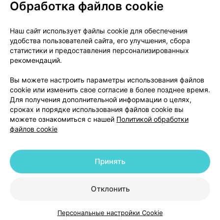
Обработка файлов cookie
О проекте
Новости проекта
Наш сайт использует файлы cookie для обеспечения
удобства пользователей сайта, его улучшения, сбора
Размещение рекламы
Медицинский маркетинг
статистики и предоставления персонализированных
Публичный договор
Доставка
рекомендаций.
Пользовательское соглашение
Вы можете настроить параметры использования файлов
Способы оплаты
Вакансии
Партнеры
cookie или изменить свое согласие в более позднее время.
Написать руководителю 103.by
Для получения дополнительной информации о целях,
сроках и порядке использования файлов cookie вы
Написать в поддержку
можете ознакомиться с нашей
Политикой обработки
Персональные настройки Cookie
файлов cookie
Обработка персональных данных
Принять
© 2026 ООО «Артокс Лаб», УНП 191700409 | 220012, Республика Беларусь,
г. Минск, улица Толбухина, 2, пом. 16 | help@103.by
|
Служба поддержки
+375 291212755
Отклонить
Персональные настройки Cookie
Каталог
Корзина
Избранное
Профиль