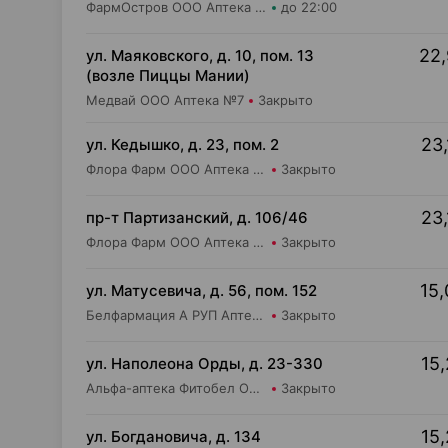
ФармОстров ООО Аптека №9 на Рокоссовского
до 22:00
22,
ул. Маяковского, д. 10, пом. 13
(возле Пиццы Мании)
Медвай ООО Аптека №7
Закрыто
23,
ул. Кедышко, д. 23, пом. 2
Флора Фарм ООО Аптека №21
Закрыто
23,
пр-т Партизанский, д. 106/46
Флора Фарм ООО Аптека №20
Закрыто
15,
ул. Матусевича, д. 56, пом. 152
Белфармация А РУП Аптека №68
Закрыто
15,
ул. Наполеона Орды, д. 23-330
Альфа-аптека Фитобел ООО Аптека №10
Закрыто
15,
ул. Богдановича, д. 134