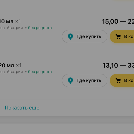
15,00 — 22
10 мл
×
1
оз
, Австрия
•
без рецепта
Где купить
В к
13,10 — 33
20 мл
×
1
оз
, Австрия
•
без рецепта
Где купить
В к
Показать еще