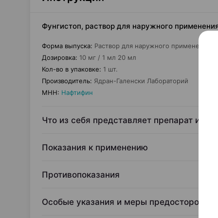
Фунгистоп, раствор для наружного применения,
Форма выпуска
:
Раствор для наружного применения
Дозировка
:
10 мг / 1 мл 20 мл
Кол-во в упаковке
:
1 шт.
Производитель
:
Ядран-Галенски Лабораторий
МНН
:
Нафтифин
Что из себя представляет препарат и для
Показания к применению
Противопоказания
Особые указания и меры предосторожно