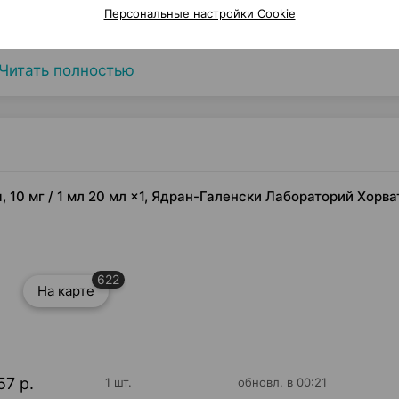
Персональные настройки Cookie
ыми препаратами
Читать полностью
 10 мг / 1 мл 20 мл ×1, Ядран-Галенски Лабораторий Хорва
622
На карте
57 р.
1 шт.
обновл. в 00:21