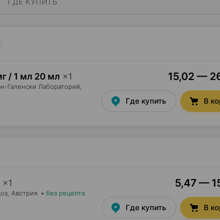
ГДЕ КУПИТЬ
15,02 — 26
мг / 1 мл 20 мл
×
1
н-Галенски Лабораторий
,
Где купить
В к
5,47 — 1
×
1
оз
, Австрия
•
без рецепта
Где купить
В к