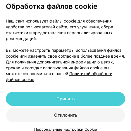
Обработка файлов cookie
О проекте
Новости проекта
Наш сайт использует файлы cookie для обеспечения
удобства пользователей сайта, его улучшения, сбора
Размещение рекламы
Медицинский маркетинг
статистики и предоставления персонализированных
Публичный договор
Доставка
рекомендаций.
Пользовательское соглашение
Вы можете настроить параметры использования файлов
Способы оплаты
Вакансии
Партнеры
cookie или изменить свое согласие в более позднее время.
Написать руководителю 103.by
Для получения дополнительной информации о целях,
сроках и порядке использования файлов cookie вы
Написать в поддержку
можете ознакомиться с нашей
Политикой обработки
Персональные настройки Cookie
файлов cookie
Обработка персональных данных
Принять
© 2026 ООО «Артокс Лаб», УНП 191700409 | 220012, Республика Беларусь,
г. Минск, улица Толбухина, 2, пом. 16 | help@103.by
|
Служба поддержки
+375 291212755
Отклонить
Персональные настройки Cookie