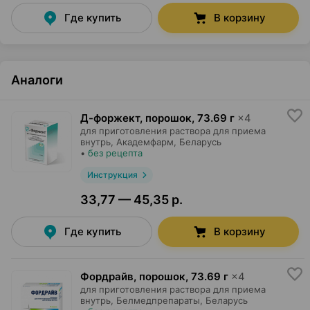
Где купить
В корзину
Аналоги
Д-форжект, порошок
,
73.69 г
×
4
для приготовления раствора для приема
внутрь,
Академфарм
, Беларусь
•
без рецепта
Инструкция
33,77 — 45,35 р.
Где купить
В корзину
Фордрайв, порошок
,
73.69 г
×
4
для приготовления раствора для приема
внутрь,
Белмедпрепараты
, Беларусь