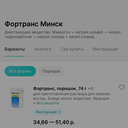
Фортранс Минск
Действующее вещество
:
Макрогол + натрия сульфат + натрия
гидрокарбонат + натрия хлорид + калия хлорид
Варианты
Аналоги
Где купить
Инструкция
Все формы
Порошок
Фортранс, порошок
,
74 г
×
4
для приготовления раствора для приема
внутрь,
Бофур ипсен индастри
, Франция
•
без рецепта
Инструкция
34,66 — 51,40 р.