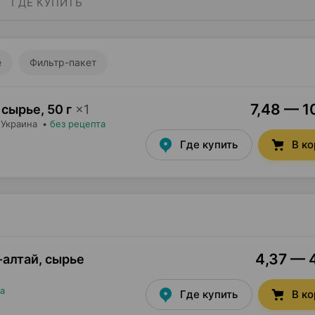
ГДЕ КУПИТЬ
е
Фильтр-пакет
7,48 — 1
 сырье
,
50 г
×
1
 Украина
•
без рецепта
Где купить
В к
4,37 — 4
алтай, сырье
а
Где купить
В к