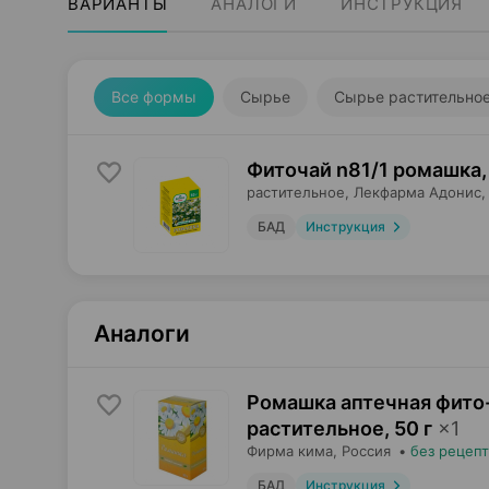
ВАРИАНТЫ
АНАЛОГИ
ИНСТРУКЦИЯ
Все формы
Сырье
Сырье растительно
Фиточай n81/1 ромашка,
растительное,
Лекфарма Адонис
,
БАД
Инструкция
Аналоги
Ромашка аптечная фито-
растительное
,
50 г
×
1
Фирма кима
, Россия
•
без рецепт
БАД
Инструкция