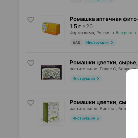
Ромашка аптечная фито-
1.5 г
×
20
Фирма кима
, Россия
•
без рецепт
БАД
Инструкция
Ромашки цветки, сырье
,
растительное,
Падис С
, Беларусь
Инструкция
Ромашки цветки, сырье
,
растительное,
Биотест
, Беларусь
Инструкция