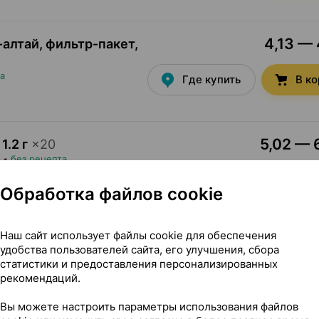
4,13 — 
алтай, фильтр-пакет
,
а
Где купить
В к
5,02 — 6
1.2 г
×
20
•
без рецепта
Где купить
В к
Обработка файлов cookie
4,40 — 
Наш сайт использует файлы cookie для обеспечения
1.5 г
×
20
удобства пользователей сайта, его улучшения, сбора
•
без рецепта
статистики и предоставления персонализированных
Где купить
В к
рекомендаций.
Вы можете настроить параметры использования файлов