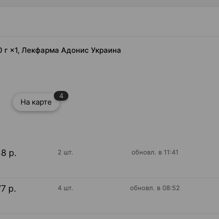
0 г ×1, Лекфарма Адонис Украина
4
На карте
48 р.
2 шт.
обновл. в 11:41
77 р.
4 шт.
обновл. в 08:52