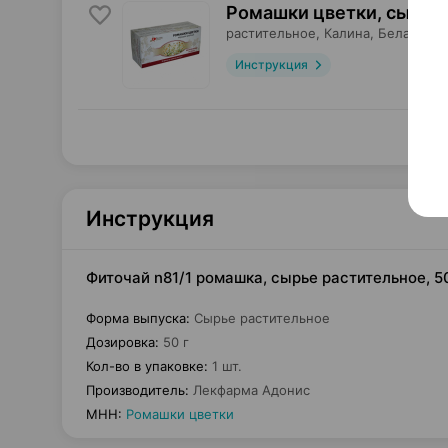
Ромашки цветки, сырье
,
растительное,
Калина
, Беларусь
Инструкция
Инструкция
Фиточай n81/1 ромашка, сырье растительное, 5
Форма выпуска
:
Сырье растительное
Дозировка
:
50 г
Кол-во в упаковке
:
1 шт.
Производитель
:
Лекфарма Адонис
МНН
:
Ромашки цветки