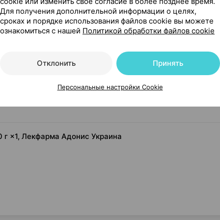
cookie или изменить свое согласие в более позднее время.
4,22 — 6
1.5 г
×
20
Для получения дополнительной информации о целях,
•
без рецепта
сроках и порядке использования файлов cookie вы можете
ознакомиться с нашей
Политикой обработки файлов cookie
Где купить
В к
Отклонить
Принять
Показать еще
Персональные настройки Cookie
0 г ×1, Лекфарма Адонис Украина