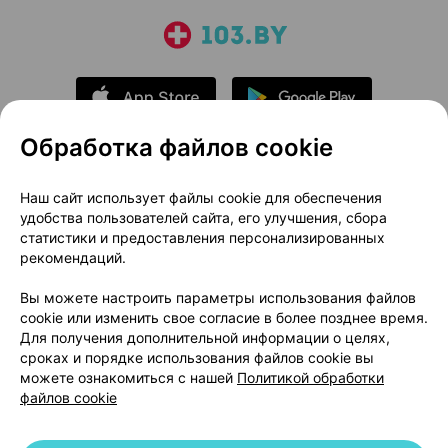
Обработка файлов cookie
О проекте
Новости проекта
Наш сайт использует файлы cookie для обеспечения
удобства пользователей сайта, его улучшения, сбора
Размещение рекламы
Медицинский маркетинг
статистики и предоставления персонализированных
Публичный договор
Доставка
рекомендаций.
Пользовательское соглашение
Вы можете настроить параметры использования файлов
Способы оплаты
Вакансии
Партнеры
cookie или изменить свое согласие в более позднее время.
Написать руководителю 103.by
Для получения дополнительной информации о целях,
сроках и порядке использования файлов cookie вы
Написать в поддержку
можете ознакомиться с нашей
Политикой обработки
Персональные настройки Cookie
файлов cookie
Обработка персональных данных