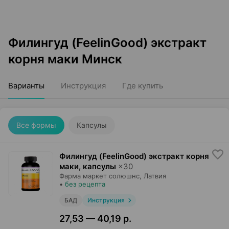
Филингуд (FeelinGood) экстракт
корня маки Минск
Варианты
Инструкция
Где купить
Все формы
Капсулы
Филингуд (FeelinGood) экстракт корня
маки, капсулы
×
30
Фарма маркет солюшнс
, Латвия
•
без рецепта
БАД
Инструкция
27,53 — 40,19 р.