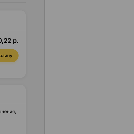
,22 р.
орзину
енения,