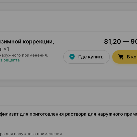
81,20 — 90
нзимной коррекции,
л
×
1
 наружного применения,
Где купить
В к
з рецепта
филизат для приготовления раствора для наружного прим
ора для наружного применения