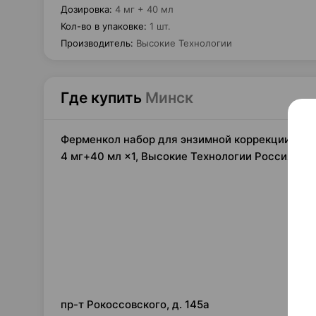
Дозировка
:
4 мг + 40 мл
Кол-во в упаковке
:
1 шт.
Производитель
:
Высокие Технологии
Где купить
Минск
Ферменкол набор для энзимной коррекции, лио
4 мг+40 мл ×1, Высокие Технологии Россия
83,
пр-т Рокоссовского, д. 145а