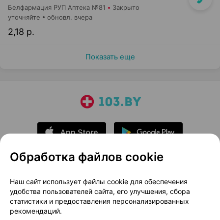
Белфармация РУП Аптека №81
Закрыто
уточняйте
обновл. вчера
2,18 р.
Показать еще
Обработка файлов cookie
О проекте
Новости проекта
Наш сайт использует файлы cookie для обеспечения
удобства пользователей сайта, его улучшения, сбора
Размещение рекламы
Медицинский маркетинг
статистики и предоставления персонализированных
Публичный договор
Доставка
рекомендаций.