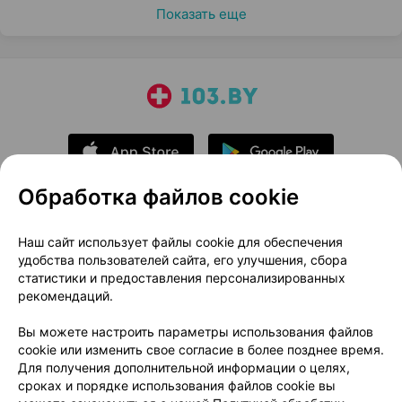
Показать еще
Обработка файлов cookie
О проекте
Новости проекта
Наш сайт использует файлы cookie для обеспечения
удобства пользователей сайта, его улучшения, сбора
Размещение рекламы
Медицинский маркетинг
статистики и предоставления персонализированных
Публичный договор
Доставка
рекомендаций.
Пользовательское соглашение
Вы можете настроить параметры использования файлов
Способы оплаты
Вакансии
Партнеры
cookie или изменить свое согласие в более позднее время.
Написать руководителю 103.by
Для получения дополнительной информации о целях,
сроках и порядке использования файлов cookie вы
Написать в поддержку