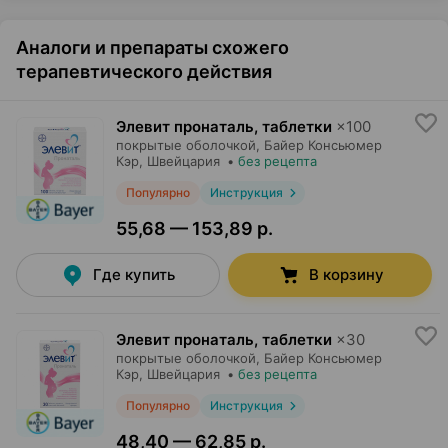
Аналоги и препараты схожего
терапевтического действия
Элевит пронаталь, таблетки
×
100
покрытые оболочкой,
Байер Консьюмер
Кэр
, Швейцария
•
без рецепта
Популярно
Инструкция
55,68 — 153,89 р.
Где купить
В корзину
Элевит пронаталь, таблетки
×
30
покрытые оболочкой,
Байер Консьюмер
Кэр
, Швейцария
•
без рецепта
Популярно
Инструкция
48,40 — 62,85 р.