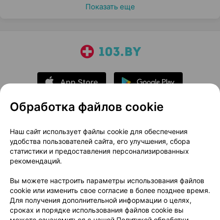
Показать еще
Обработка файлов cookie
О проекте
Новости проекта
Наш сайт использует файлы cookie для обеспечения
удобства пользователей сайта, его улучшения, сбора
Размещение рекламы
Медицинский маркетинг
статистики и предоставления персонализированных
Публичный договор
Доставка
рекомендаций.
Пользовательское соглашение
Вы можете настроить параметры использования файлов
Способы оплаты
Вакансии
Партнеры
cookie или изменить свое согласие в более позднее время.
Написать руководителю 103.by
Для получения дополнительной информации о целях,
сроках и порядке использования файлов cookie вы
Написать в поддержку
можете ознакомиться с нашей
Политикой обработки