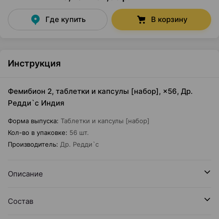
Где купить
В корзину
Инструкция
Фемибион 2, таблетки и капсулы [набор], ×56, Др.
Редди`с Индия
Форма выпуска
:
Таблетки и капсулы [набор]
Кол-во в упаковке
:
56 шт.
Производитель
:
Др. Редди`с
Описание
Состав