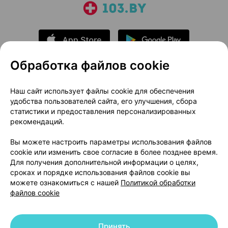
Обработка файлов cookie
О проекте
Новости проекта
Наш сайт использует файлы cookie для обеспечения
удобства пользователей сайта, его улучшения, сбора
Размещение рекламы
Медицинский маркетинг
статистики и предоставления персонализированных
Публичный договор
Доставка
рекомендаций.
Пользовательское соглашение
Вы можете настроить параметры использования файлов
Способы оплаты
Вакансии
Партнеры
cookie или изменить свое согласие в более позднее время.
Написать руководителю 103.by
Для получения дополнительной информации о целях,
сроках и порядке использования файлов cookie вы
Написать в поддержку
можете ознакомиться с нашей
Политикой обработки
Персональные настройки Cookie
файлов cookie
Обработка персональных данных
Принять