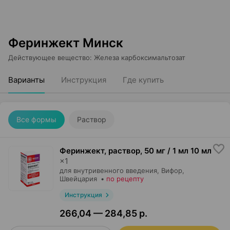
Феринжект Минск
Действующее вещество
:
Железа карбоксимальтозат
Варианты
Инструкция
Где купить
Все формы
Раствор
Феринжект, раствор
,
50 мг / 1 мл 10 мл
×
1
для внутривенного введения,
Вифор
,
Швейцария
•
по рецепту
Инструкция
266,04 — 284,85 р.