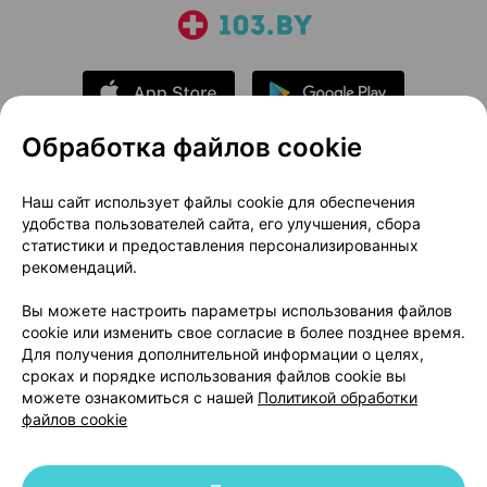
Обработка файлов cookie
О проекте
Новости проекта
Наш сайт использует файлы cookie для обеспечения
удобства пользователей сайта, его улучшения, сбора
Размещение рекламы
Медицинский маркетинг
статистики и предоставления персонализированных
Публичный договор
Доставка
рекомендаций.
Пользовательское соглашение
Вы можете настроить параметры использования файлов
Способы оплаты
Вакансии
Партнеры
cookie или изменить свое согласие в более позднее время.
Написать руководителю 103.by
Для получения дополнительной информации о целях,
сроках и порядке использования файлов cookie вы
Написать в поддержку
можете ознакомиться с нашей
Политикой обработки
Персональные настройки Cookie
файлов cookie
Обработка персональных данных