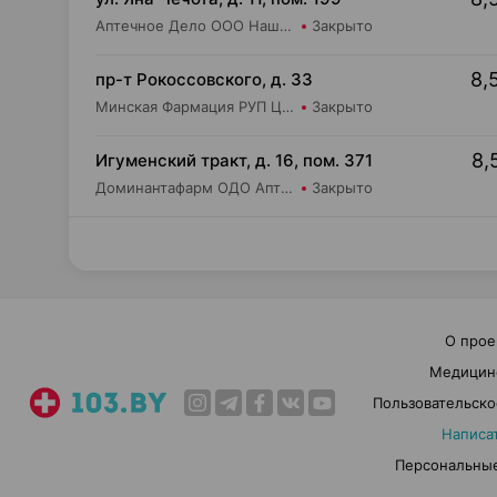
Аптечное Дело ООО Наша Аптека №1
Закрыто
8,
пр-т Рокоссовского, д. 33
Минская Фармация РУП Центральная районная аптека №182
Закрыто
8,
Игуменский тракт, д. 16, пом. 371
Доминантафарм ОДО Аптека №2
Закрыто
О прое
Медицин
Пользовательско
Написа
Персональные