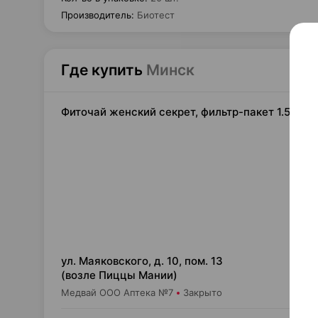
Производитель
:
Биотест
Где купить
Минск
Фиточай женский секрет, фильтр-пакет 1.5 г ×2
8,
ул. Маяковского, д. 10, пом. 13
(возле Пиццы Мании)
Медвай ООО Аптека №7
Закрыто