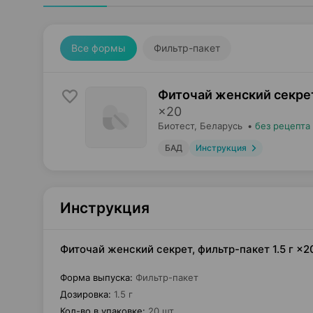
Все формы
Фильтр-пакет
Фиточай женский секрет
×
20
Биотест
, Беларусь
•
без рецепта
БАД
Инструкция
Инструкция
Фиточай женский секрет, фильтр-пакет 1.5 г ×2
Форма выпуска
:
Фильтр-пакет
Дозировка
:
1.5 г
Кол-во в упаковке
:
20 шт.