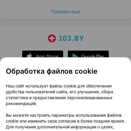
Показать еще
Обработка файлов cookie
О проекте
Новости проекта
Наш сайт использует файлы cookie для обеспечения
удобства пользователей сайта, его улучшения, сбора
Размещение рекламы
Медицинский маркетинг
статистики и предоставления персонализированных
Публичный договор
Доставка
рекомендаций.
Пользовательское соглашение
Вы можете настроить параметры использования файлов
Способы оплаты
Вакансии
Партнеры
cookie или изменить свое согласие в более позднее время.
Написать руководителю 103.by
Для получения дополнительной информации о целях,