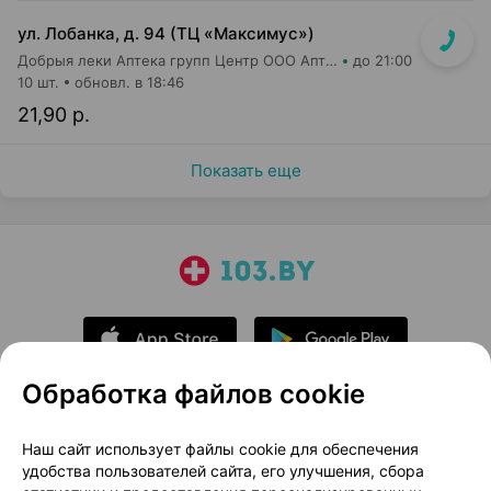
ул. Лобанка, д. 94 (ТЦ «Максимус»)
Добрыя леки Аптека групп Центр ООО Аптека №3
до 21:00
10 шт.
обновл. в 18:46
21,90 р.
Показать еще
Обработка файлов cookie
О проекте
Новости проекта
Наш сайт использует файлы cookie для обеспечения
удобства пользователей сайта, его улучшения, сбора
Размещение рекламы
Медицинский маркетинг