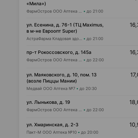
«Мила»)
ФармОстров ООО Аптека №16 на Одинцова
до 21:00
16,
ул. Есенина, д. 76-1 (ТЦ Maximus,
в м-не Евроопт Super)
АстраФарма Кладовая здоровья ООО Аптека №9
до 21:00
16,
пр-т Рокоссовского, д. 145а
ФармОстров ООО Аптека №9 на Рокоссовского
до 22:00
17,
ул. Маяковского, д. 10, пом. 13
(возле Пиццы Мании)
Медвай ООО Аптека №7
до 20:30
18,
ул. Лынькова, д. 19
ФармОстров ООО Аптека №7 на Лынькова
до 22:00
10,
ул. Хмаринская, д. 2-3
Пакт-М ООО Аптека №10
до 20:00