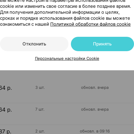
Вы можете настроить параметры использования файлов
cookie или изменить свое согласие в более позднее время.
Для получения дополнительной информации о целях,
сроках и порядке использования файлов cookie вы можете
ознакомиться с нашей
Политикой обработки файлов cookie
0 мл ×1, Фармтехнология Беларусь
Отклонить
Принять
828
На карте
Персональные настройки Cookie
64 р.
3 шт.
обновл. вчера
64 р.
7 шт.
обновл. вчера
37 р.
2 шт.
обновл. в 09:16