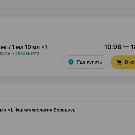
10,98 — 1
 мг / 1 мл 10 мл
×
1
арусь
•
без рецепта
Где купить
В к
0 мл ×1, Фармтехнология Беларусь