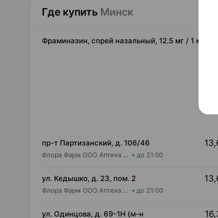
Где купить
Минск
Фраминазин, спрей назальный, 12.5 мг / 1 мл 1
13,
пр-т Партизанский, д. 106/46
Флора Фарм ООО Аптека №20
до 21:00
13,
ул. Кедышко, д. 23, пом. 2
Флора Фарм ООО Аптека №21
до 21:00
16,
ул. Одинцова, д. 69-1Н (м-н