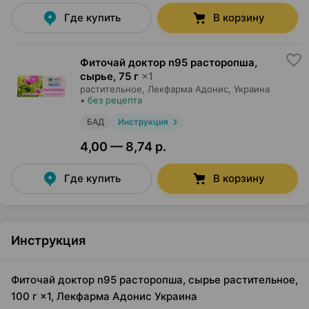
Где купить
В корзину
Фиточай доктор n95 расторопша,
сырье
,
75 г
×
1
растительное,
Лекфарма Адонис
, Украина
•
без рецепта
БАД
Инструкция
4,00 — 8,74 р.
Где купить
В корзину
Инструкция
Фиточай доктор n95 расторопша, сырье растительное,
100 г ×1, Лекфарма Адонис Украина