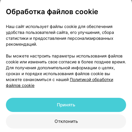
Обработка файлов cookie
О проекте
Новости проекта
Наш сайт использует файлы cookie для обеспечения
удобства пользователей сайта, его улучшения, сбора
Размещение рекламы
Медицинский маркетинг
статистики и предоставления персонализированных
Публичный договор
Доставка
рекомендаций.
Пользовательское соглашение
Вы можете настроить параметры использования файлов
Способы оплаты
Вакансии
Партнеры
cookie или изменить свое согласие в более позднее время.
Написать руководителю 103.by
Для получения дополнительной информации о целях,
сроках и порядке использования файлов cookie вы
Написать в поддержку
можете ознакомиться с нашей
Политикой обработки
Персональные настройки Cookie
файлов cookie
Обработка персональных данных
Принять
© 2026 ООО «Артокс Лаб», УНП 191700409 | 220012, Республика Беларусь,
г. Минск, улица Толбухина, 2, пом. 16 | help@103.by
|
Служба поддержки
+375 291212755
Отклонить