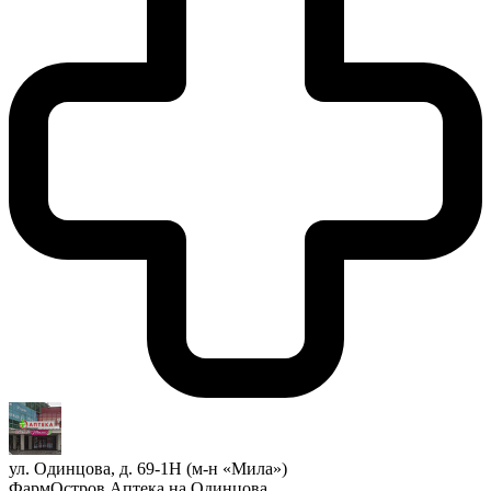
ул. Одинцова, д. 69-1Н (м-н «Мила»)
ФармОстров Аптека на Одинцова