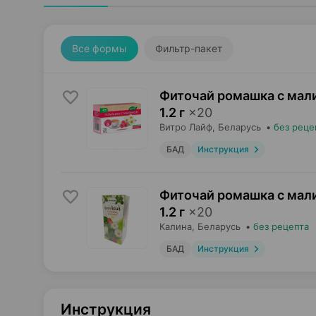
Все формы
Фильтр-пакет
Фиточай ромашка с мал
1.2 г
×
20
Витро Лайф
, Беларусь
•
без реце
БАД
Инструкция
Фиточай ромашка с мал
1.2 г
×
20
Калина
, Беларусь
•
без рецепта
БАД
Инструкция
Инструкция