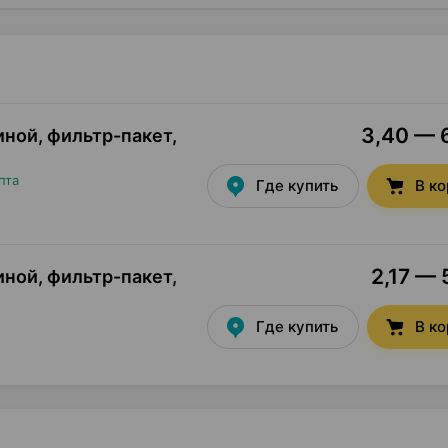
3,40 — 6
иной, фильтр-пакет
,
пта
Где купить
В к
2,17 — 
иной, фильтр-пакет
,
Где купить
В к