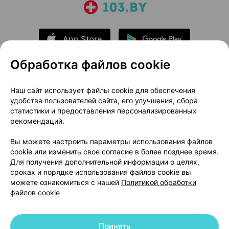
Обработка файлов cookie
О проекте
Новости проекта
Наш сайт использует файлы cookie для обеспечения
удобства пользователей сайта, его улучшения, сбора
Размещение рекламы
Медицинский маркетинг
статистики и предоставления персонализированных
Публичный договор
Доставка
рекомендаций.
Пользовательское соглашение
Вы можете настроить параметры использования файлов
Способы оплаты
Вакансии
Партнеры
cookie или изменить свое согласие в более позднее время.
Написать руководителю 103.by
Для получения дополнительной информации о целях,
сроках и порядке использования файлов cookie вы
Написать в поддержку
можете ознакомиться с нашей
Политикой обработки
Персональные настройки Cookie
файлов cookie
Обработка персональных данных
Принять