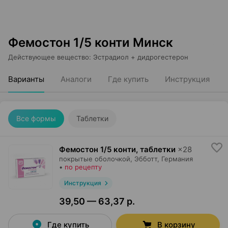
Фемостон 1/5 конти Минск
Действующее вещество
:
Эстрадиол + дидрогестерон
Варианты
Аналоги
Где купить
Инструкция
Все формы
Таблетки
Фемостон 1/5 конти, таблетки
×
28
покрытые оболочкой,
Эбботт
, Германия
•
по рецепту
Инструкция
39,50 — 63,37 р.
Где купить
В корзину