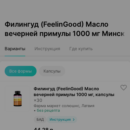
Филингуд (FeelinGood) Масло
вечерней примулы 1000 мг Минск
Варианты
Инструкция
Где купить
Все формы
Капсулы
Филингуд (FeelinGood) Масло
вечерней примулы 1000 мг, капсулы
×
30
Фарма маркет солюшнс
, Латвия
•
без рецепта
БАД
Инструкция
44,28 р.