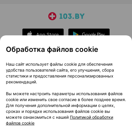
Обработка файлов cookie
О проекте
Новости проекта
Наш сайт использует файлы cookie для обеспечения
удобства пользователей сайта, его улучшения, сбора
Размещение рекламы
Медицинский маркетинг
статистики и предоставления персонализированных
Публичный договор
Доставка
рекомендаций.
Пользовательское соглашение
Вы можете настроить параметры использования файлов
Способы оплаты
Вакансии
Партнеры
cookie или изменить свое согласие в более позднее время.
Написать руководителю 103.by
Для получения дополнительной информации о целях,
сроках и порядке использования файлов cookie вы
Написать в поддержку
можете ознакомиться с нашей
Политикой обработки
Персональные настройки Cookie
файлов cookie
Обработка персональных данных