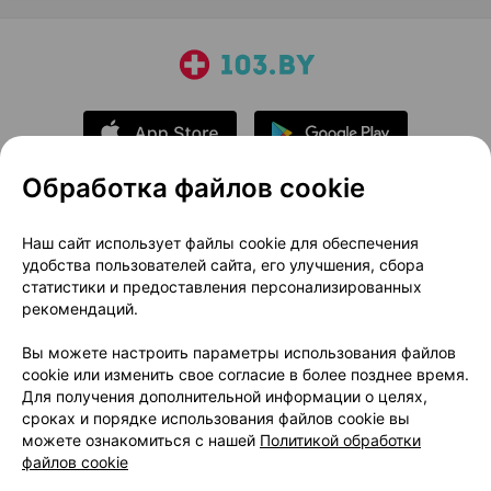
Обработка файлов cookie
О проекте
Новости проекта
Наш сайт использует файлы cookie для обеспечения
удобства пользователей сайта, его улучшения, сбора
Размещение рекламы
Медицинский маркетинг
статистики и предоставления персонализированных
Публичный договор
Доставка
рекомендаций.
Пользовательское соглашение
Вы можете настроить параметры использования файлов
Способы оплаты
Вакансии
Партнеры
cookie или изменить свое согласие в более позднее время.
Написать руководителю 103.by
Для получения дополнительной информации о целях,
сроках и порядке использования файлов cookie вы
Написать в поддержку
можете ознакомиться с нашей
Политикой обработки
Персональные настройки Cookie
файлов cookie
Обработка персональных данных