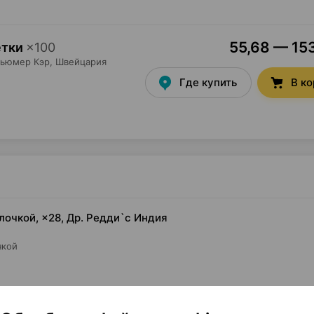
55,68 — 153
етки
×
100
сьюмер Кэр
, Швейцария
Где купить
В к
лочкой, ×28, Др. Редди`с Индия
чкой