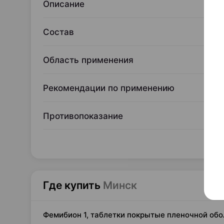
Описание
Состав
Область применения
Рекомендации по применению
Противопоказание
Где купить
Минск
Фемибион 1, таблетки покрытые пленочной обо