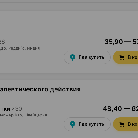
35,90 — 57
28
Др. Редди`с
, Индия
Где купить
В к
рапевтического действия
48,40 — 62
етки
×
30
сьюмер Кэр
, Швейцария
Где купить
В к