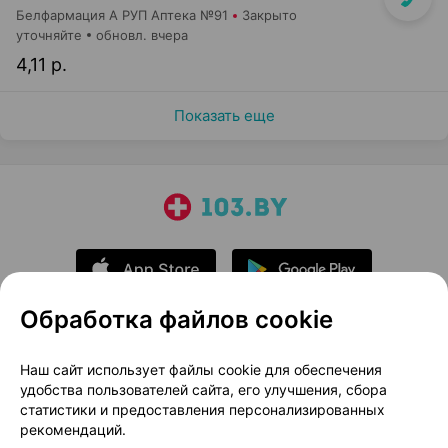
Белфармация А РУП Аптека №91
Закрыто
уточняйте
обновл. вчера
4,11 р.
Показать еще
Обработка файлов cookie
О проекте
Новости проекта
Наш сайт использует файлы cookie для обеспечения
удобства пользователей сайта, его улучшения, сбора
Размещение рекламы
Медицинский маркетинг
статистики и предоставления персонализированных
Публичный договор
Доставка
рекомендаций.