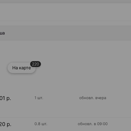
ьша
220
На карте
01 р.
1 шт.
обновл. вчера
20 р.
0.8 шт.
обновл. в 09:00