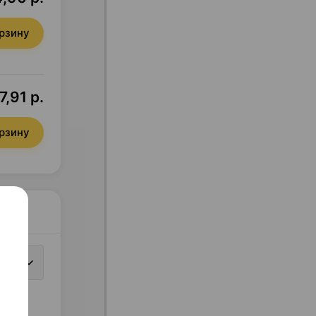
орзину
7,91 р.
орзину