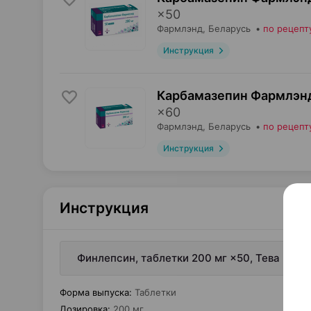
×
50
Фармлэнд
, Беларусь
•
по рецепт
Инструкция
Карбамазепин Фармлэнд
×
60
Фармлэнд
, Беларусь
•
по рецепт
Инструкция
Инструкция
Финлепсин, таблетки 200 мг ×50, Тева Пол
Форма выпуска
:
Таблетки
Дозировка
:
200 мг