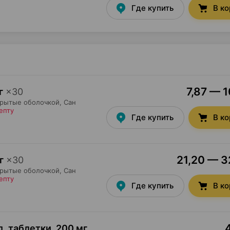
Где купить
В к
7,87 — 1
г
×
30
крытые оболочкой,
Сан
епту
Где купить
В к
21,20 — 32
г
×
30
крытые оболочкой,
Сан
епту
Где купить
В к
, таблетки
,
200 мг