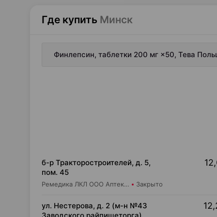
Где купить
Минск
Финлепсин, таблетки 200 мг ×50, Тева Пол
12,
б-р Тракторостроителей, д. 5,
пом. 45
Ремедика ЛКЛ ООО Аптека №14
Закрыто
12,
ул. Нестерова, д. 2 (м-н №43
Заводского райпищеторга)