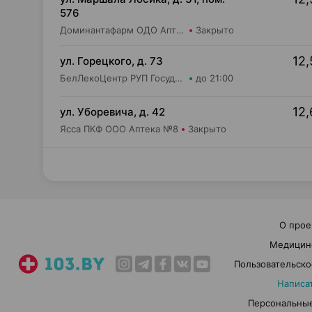
576
Доминантафарм ОДО Аптека №22
Закрыто
12,
ул. Горецкого, д. 73
БелЛекоЦентр РУП Государственная аптека №8
до 21:00
12,
ул. Уборевича, д. 42
Ясса ПКФ ООО Аптека №8
Закрыто
О прое
Медицин
Пользовательско
Написа
Персональные