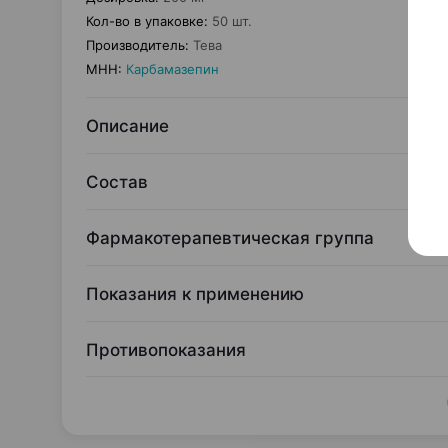
Кол-во в упаковке
:
50 шт.
Производитель
:
Тева
МНН
:
Карбамазепин
Описание
Состав
Фармакотерапевтическая группа
Показания к применению
Противопоказания