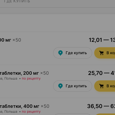
ГДЕ КУПИТЬ
12,01 — 1
00 мг
×
50
Где купить
В к
25,70 — 41
 таблетки
,
200 мг
×
50
ва
, Польша
•
по рецепту
Где купить
В к
36,50 — 62
 таблетки
,
400 мг
×
50
ва
, Польша
•
по рецепту