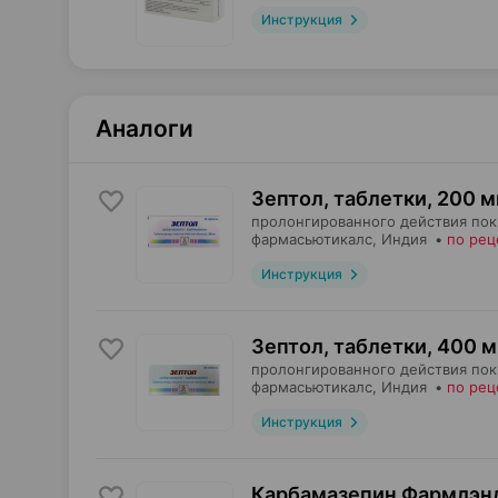
Инструкция
Аналоги
Зептол, таблетки
,
200 м
пролонгированного действия по
фармасьютикалс
, Индия
•
по рец
Инструкция
Зептол, таблетки
,
400 м
пролонгированного действия по
фармасьютикалс
, Индия
•
по рец
Инструкция
Карбамазепин Фармлэнд