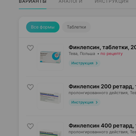
ВАРИАНТЫ
АНАЛОГИ
ИНСТРУКЦИЯ
Все формы
Таблетки
Финлепсин, таблетки
,
2
Тева
, Польша
•
по рецепту
Инструкция
Финлепсин 200 ретард,
пролонгированного действия,
Те
Инструкция
Финлепсин 400 ретард,
пролонгированного действия,
Те