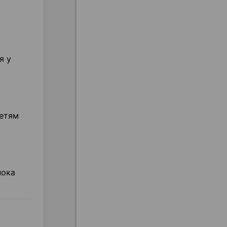
я у
детям
пока