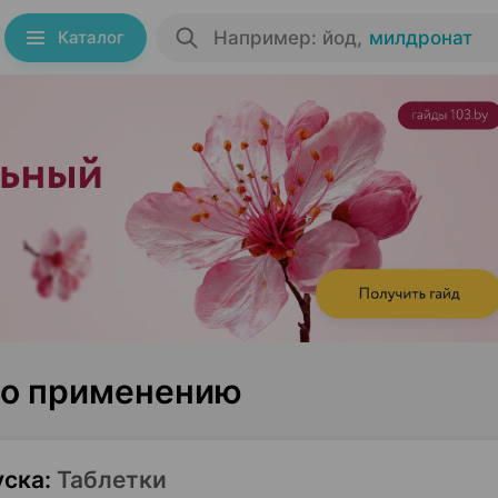
Каталог
Например: йод
,
милдронат
по применению
уска
:
Таблетки