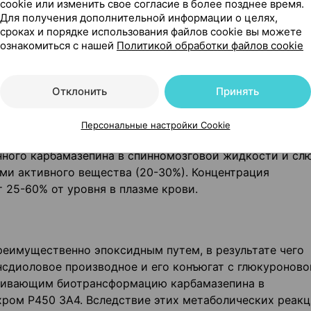
cookie или изменить свое согласие в более позднее время.
Для получения дополнительной информации о целях,
редств и карбамазепина может варьировать, что необ
сроках и порядке использования файлов cookie вы можете
ий эффект и не увеличивать риск развития серьезных
ознакомиться с нашей
Политикой обработки файлов cookie
Отклонить
Принять
йся объем распределения составляет от 0,8 до 1,9 л/к
Персональные настройки Cookie
й барьер. Связывание карбамазепина с белками плазм
нного карбамазепина в спинномозговой жидкости и сл
ми активного вещества (20-30%). Концентрация
 25-60% от уровня в плазме крови.
реимущественно эпоксидным путем, в результате чего
нсдиоловое производное и его конъюгат с глюкуроново
ечивающим биотрансформацию карбамазепина в
охром Р450 3А4. Вследствие этих метаболических реак