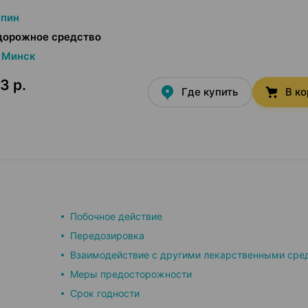
епин
дорожное средство
Минск
3 р.
Где купить
В к
Побочное действие
Передозировка
Взаимодействие с другими лекарственными сре
Меры предосторожности
Срок годности