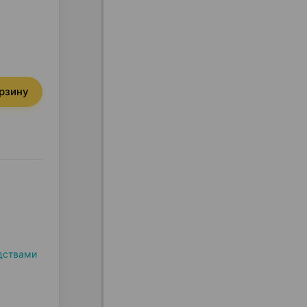
орзину
дствами