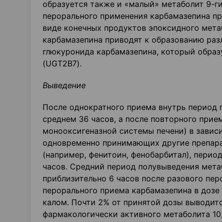
образуется также и «малый» метаболит 9-г
перорального применения карбамазепина пр
виде конечных продуктов эпоксидного мет
карбамазепина приводят к образованию раз
глюкуронида карбамазепина, который обра
(UGT2B7).
Выведение
После однократного приема внутрь период 
среднем 36 часов, а после повторного прие
монооксигеназной системы печени) в завис
одновременно принимающих другие препара
(например, фенитоин, фенобарбитал), перио
часов. Средний период полувыведения метаб
приблизительно 6 часов после разового пер
перорального приема карбамазепина в дозе 
калом. Почти 2% от принятой дозы выводитс
фармакологически активного метаболита 10,