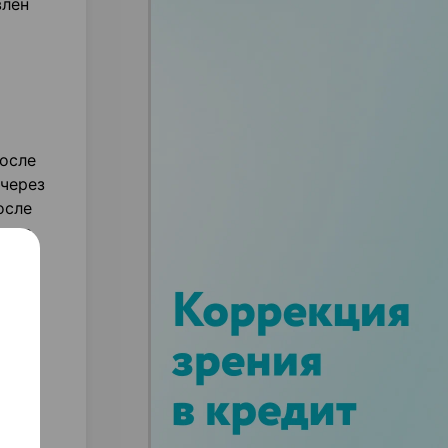
влен
После
 через
осле
иема
ного
е
 Это