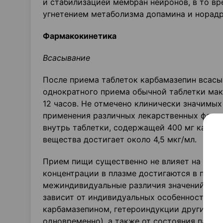
и стабилизацией мембран нейронов, в то в
угнетением метаболизма допамина и норадр
Фармакокинетика
Всасывание
После приема таблеток карбамазепин всасыв
однократного приема обычной таблетки мак
12 часов. Не отмечено клинически значимых
применения различных лекарственных форм 
внутрь таблетки, содержащей 400 мг карба
вещества достигает около 4,5 мкг/мл.
Прием пищи существенно не влияет на скор
концентрации в плазме достигаются в пред
межиндивидуальные различия значений равн
зависит от индивидуальных особенностей м
карбамазепином, гетероиндукции другими 
одновременно), а также от состояния пациен