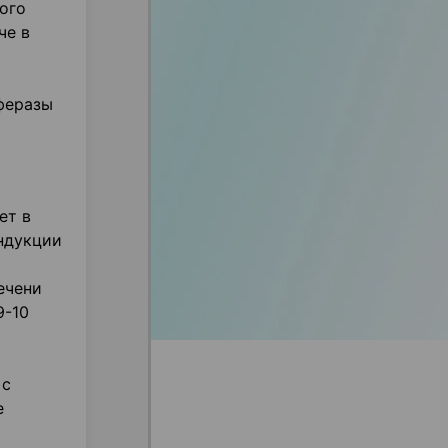
ого
че в
феразы
ет в
индукции
ечени
9-10
 с
е