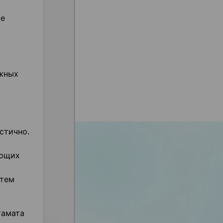
же
ожных
стично.
ающих
утем
тамата