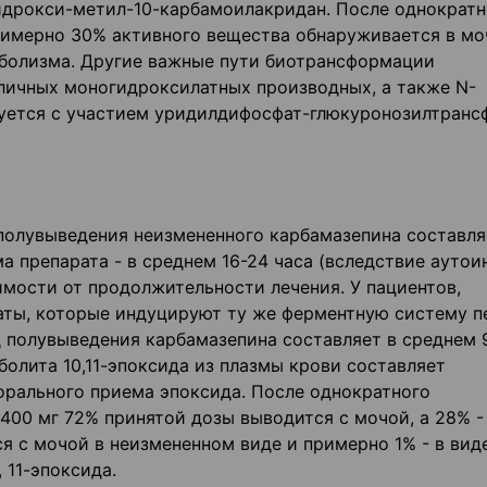
идрокси-метил-10-карбамоилакридан. После однократн
имерно 30% активного вещества обнаруживается в мо
аболизма. Другие важные пути биотрансформации
личных моногидроксилатных производных, а также N-
зуется с участием уридилдифосфат-глюкуронозилтранс
полувыведения неизмененного карбамазепина составля
ма препарата - в среднем 16-24 часа (вследствие ауто
имости от продолжительности лечения. У пациентов,
ты, которые индуцируют ту же ферментную систему п
д полувыведения карбамазепина составляет в среднем 
олита 10,11-эпоксида из плазмы крови составляет
орального приема эпоксида. После однократного
400 мг 72% принятой дозы выводится с мочой, а 28% -
я с мочой в неизмененном виде и примерно 1% - в вид
 11-эпоксида.