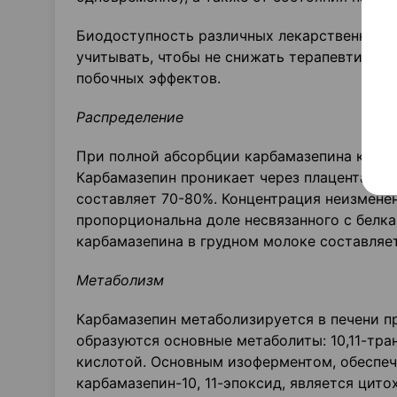
Биодоступность различных лекарственных с
учитывать, чтобы не снижать терапевтическ
побочных эффектов.
Распределение
При полной абсорбции карбамазепина кажущи
Карбамазепин проникает через плацентарны
составляет 70-80%. Концентрация неизмене
пропорциональна доле несвязанного с белка
карбамазепина в грудном молоке составляет
Метаболизм
Карбамазепин метаболизируется в печени п
образуются основные метаболиты: 10,11-тра
кислотой. Основным изоферментом, обесп
карбамазепин-10, 11-эпоксид, является цит