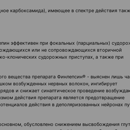
ное карбоксамида), имеющее в спектре действия так
епин эффективен при фокальных (парциальных) судор
овождающихся или не сопровождающихся вторичной
ико-клонических судорожных приступах, а также при
ого вещества препарата Финлепсин® - выяснен лишь ча
шком возбужденных нервных волокон, ингибирует
зрядов и снижает синаптическое проведение возбужд
низмом действия препарата является предотвращение
отенциалов действия в деполяризованных нейронах п
основном, обусловлено снижением высвобождения глу