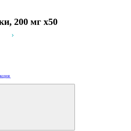
ки, 200 мг
x50
кция