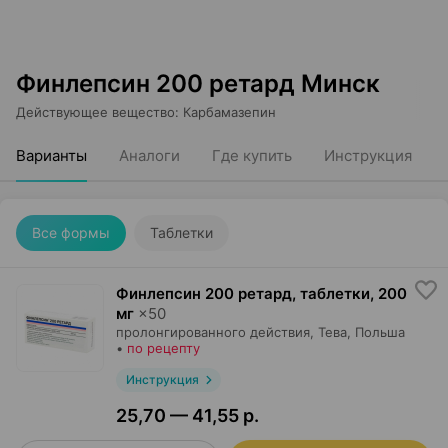
Финлепсин 200 ретард Минск
Действующее вещество
:
Карбамазепин
Варианты
Аналоги
Где купить
Инструкция
Все формы
Таблетки
Финлепсин 200 ретард, таблетки
,
200
мг
×
50
пролонгированного действия,
Тева
, Польша
•
по рецепту
Инструкция
25,70 — 41,55 р.