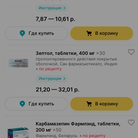
Инструкция
7,87 — 10,61 р.
Где купить
В корзину
Зептол, таблетки
,
400 мг
×
30
пролонгированного действия покрытые
оболочкой,
Сан фармасьютикалс
, Индия
•
по рецепту
Инструкция
21,20 — 32,01 р.
Где купить
В корзину
Карбамазепин Фармлэнд, таблетки
,
200 мг
×
50
Фармлэнд
, Беларусь
•
по рецепту