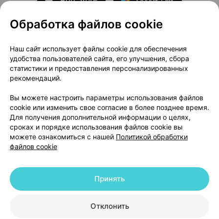
Обработка файлов cookie
О проекте
Новости проекта
Наш сайт использует файлы cookie для обеспечения
удобства пользователей сайта, его улучшения, сбора
Размещение рекламы
Медицинский маркетинг
статистики и предоставления персонализированных
Публичный договор
Доставка
рекомендаций.
Пользовательское соглашение
Вы можете настроить параметры использования файлов
Способы оплаты
Вакансии
Партнеры
cookie или изменить свое согласие в более позднее время.
Написать руководителю 103.by
Для получения дополнительной информации о целях,
сроках и порядке использования файлов cookie вы
Написать в поддержку
можете ознакомиться с нашей
Политикой обработки
Персональные настройки Cookie
файлов cookie
Обработка персональных данных
Принять
© 2026 ООО «Артокс Лаб», УНП 191700409 | 220012, Республика Беларусь,
г. Минск, улица Толбухина, 2, пом. 16 | help@103.by
|
Служба поддержки
+375 291212755
Отклонить