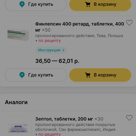
Где купить
В корзину
Финлепсин 400 ретард, таблетки
,
400
мг
×
50
пролонгированного действия,
Тева
, Польша
•
по рецепту
Инструкция
36,50 — 62,01 р.
Где купить
В корзину
Аналоги
Зептол, таблетки
,
200 мг
×
30
пролонгированного действия покрытые
оболочкой,
Сан фармасьютикалс
, Индия
•
по рецепту