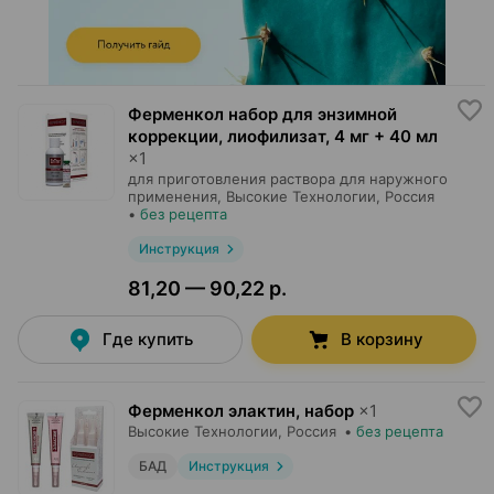
Ферменкол набор для энзимной
коррекции, лиофилизат
,
4 мг + 40 мл
×
1
для приготовления раствора для наружного
применения,
Высокие Технологии
, Россия
•
без рецепта
Инструкция
81,20 — 90,22 р.
Где купить
В корзину
Ферменкол элактин, набор
×
1
Высокие Технологии
, Россия
•
без рецепта
БАД
Инструкция