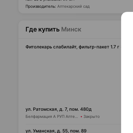
Производитель
:
Аптекарский сад
Где купить
Минск
Фитолекарь слабилайт, фильтр-пакет 1.7 г ×25,
6,
ул. Ратомская, д. 7, пом. 480д
Белфармация А РУП Аптека №59
Закрыто
6,
ул. Уманская, д. 55, пом. 89