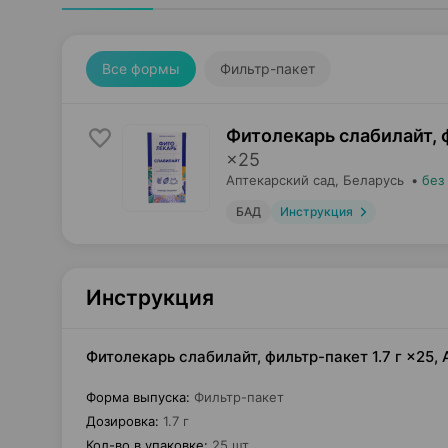
Все формы
Фильтр-пакет
Фитолекарь слабилайт, 
×
25
Аптекарский сад
, Беларусь
•
без
БАД
Инструкция
Инструкция
Фитолекарь слабилайт, фильтр-пакет 1.7 г ×25,
Форма выпуска
:
Фильтр-пакет
Дозировка
:
1.7 г
Кол-во в упаковке
:
25 шт.