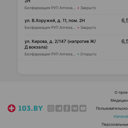
2Н
Белфармация РУП Аптека №54
Закрыто
6,
ул. В.Хоружей, д. 11, пом. 2Н
Белфармация РУП Аптека №9
Закрыто
6,
ул. Кирова, д. 2/147 (напротив Ж/
Д вокзала)
Белфармация РУП Аптека №19 (дежурная)
Открыто
О прое
Медицин
Пользовательско
Написа
Персональные