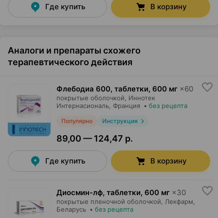
Где купить
В корзину
Аналоги и препараты схожего
терапевтического действия
Флебодиа 600, таблетки
,
600 мг
×
60
покрытые оболочкой,
Иннотек
Интернасиональ
, Франция
•
без рецепта
Популярно
Инструкция
89,00 — 124,47 р.
Где купить
В корзину
Диосмин-лф, таблетки
,
600 мг
×
30
покрытые пленочной оболочкой,
Лекфарм
,
Беларусь
•
без рецепта