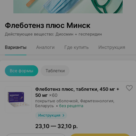
Флеботенз плюс Минск
Действующее вещество
:
Диосмин + гесперидин
Варианты
Аналоги
Где купить
Инструкция
Все формы
Таблетки
Флеботенз плюс, таблетки
,
450 мг +
50 мг
×
60
покрытые оболочкой,
Фармтехнология
,
Беларусь
•
без рецепта
Инструкция
23,10 — 32,10 р.