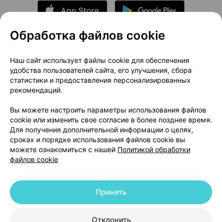
Обработка файлов cookie
О проекте
Новости проекта
Наш сайт использует файлы cookie для обеспечения
удобства пользователей сайта, его улучшения, сбора
Размещение рекламы
Медицинский маркетинг
статистики и предоставления персонализированных
Публичный договор
Доставка
рекомендаций.
Пользовательское соглашение
Вы можете настроить параметры использования файлов
Способы оплаты
Вакансии
Партнеры
cookie или изменить свое согласие в более позднее время.
Написать руководителю 103.by
Для получения дополнительной информации о целях,
сроках и порядке использования файлов cookie вы
Написать в поддержку
можете ознакомиться с нашей
Политикой обработки
Персональные настройки Cookie
файлов cookie
Обработка персональных данных
Принять
© 2026 ООО «Артокс Лаб», УНП 191700409 | 220012, Республика Беларусь,
г. Минск, улица Толбухина, 2, пом. 16 | help@103.by
|
Служба поддержки
+375 291212755
Отклонить