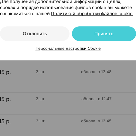
Для получения дополнительной информации о целях,
сроках и порядке использования файлов cookie вы можете
×30, Фарма маркет солюшнс Латвия
ознакомиться с нашей
Политикой обработки файлов cookie
Отклонить
Принять
95
На карте
Персональные настройки Cookie
15 р.
2 шт.
обновл. в 12:48
15 р.
2 шт.
обновл. в 12:47
15 р.
3 шт.
обновл. в 12:45