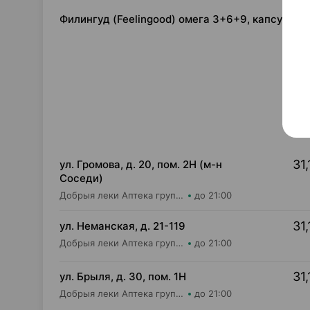
Филингуд (Feelingood) омега 3+6+9, капсулы 
31,
ул. Громова, д. 20, пом. 2Н (м-н
Соседи)
Добрыя леки Аптека групп Центр ООО Аптека №76
до 21:00
31,
ул. Неманская, д. 21-119
Добрыя леки Аптека групп Центр ООО Аптека №51
до 21:00
31,
ул. Брыля, д. 30, пом. 1Н
Добрыя леки Аптека групп Центр ООО Аптека №25
до 21:00