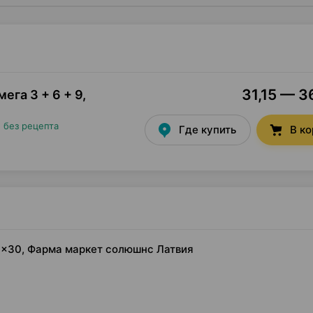
31,15 — 3
ега 3 + 6 + 9,
•
без рецепта
Где купить
В к
лы ×30, Фарма маркет солюшнс Латвия