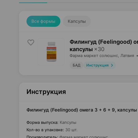
Все формы
Капсулы
Филингуд (Feelingood) ом
капсулы
×
30
Фарма маркет солюшнс
, Латвия
БАД
Инструкция
Инструкция
Филингуд (Feelingood) омега 3 + 6 + 9, капсу
Форма выпуска
:
Капсулы
Кол-во в упаковке
:
30 шт.
Производитель
:
Фарма маркет солюшнс