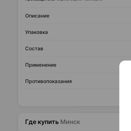
Описание
Упаковка
Состав
Применение
Противопоказания
Где купить
Минск