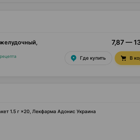
7,87 — 1
джелудочный,
 рецепта
Где купить
В к
кет 1.5 г ×20, Лекфарма Адонис Украина