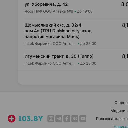
8,
ул. Уборевича, д. 42
Ясса ПКФ ООО Аптека №8
до 19:00
8,
Щомыслицкий с/с, д. 32/4,
пом.4а (ТРЦ DiaMond city, вход
напротив магазина Маяк)
InLek Фармико ООО Аптека №36
до 22:00
8,
Игуменский тракт, д. 30 (Гиппо)
InLek Фармико ООО Аптека №24
до 23:00
О прое
Медицин
Пользовательско
Написа