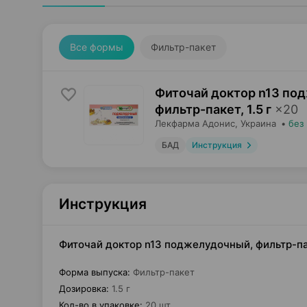
Все формы
Фильтр-пакет
Фиточай доктор n13 по
фильтр-пакет
,
1.5 г
×
20
Лекфарма Адонис
, Украина
•
без
БАД
Инструкция
Инструкция
Фиточай доктор n13 поджелудочный, фильтр-па
Форма выпуска
:
Фильтр-пакет
Дозировка
:
1.5 г
Кол-во в упаковке
:
20 шт.