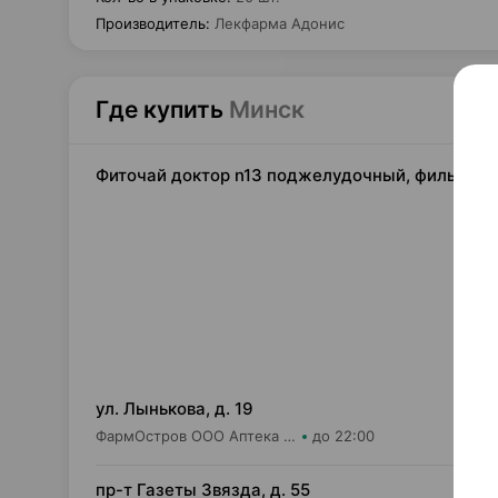
Производитель
:
Лекфарма Адонис
Где купить
Минск
Фиточай доктор n13 поджелудочный, фильтр-па
11,
ул. Лынькова, д. 19
ФармОстров ООО Аптека №7 на Лынькова
до 22:00
7,
пр-т Газеты Звязда, д. 55