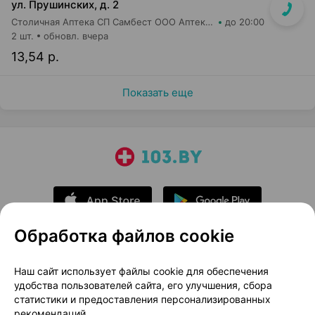
ул. Прушинских, д. 2
Столичная Аптека СП Самбест ООО Аптека №17
до 20:00
2 шт.
обновл. вчера
13,54 р.
Показать еще
Обработка файлов cookie
О проекте
Новости проекта
Наш сайт использует файлы cookie для обеспечения
удобства пользователей сайта, его улучшения, сбора
Размещение рекламы
Медицинский маркетинг
статистики и предоставления персонализированных
Публичный договор
Доставка
рекомендаций.