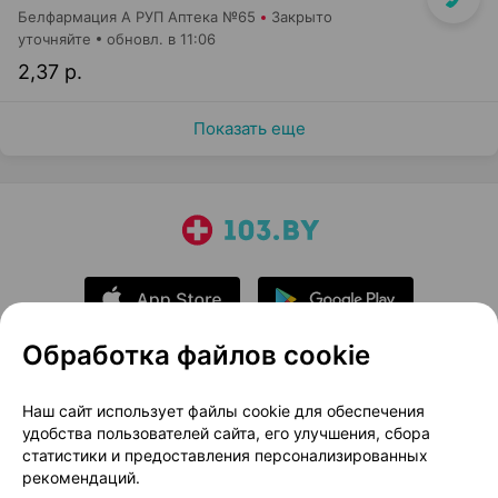
Белфармация А РУП Аптека №65
Закрыто
уточняйте
обновл. в 11:06
2,37 р.
Показать еще
Обработка файлов cookie
О проекте
Новости проекта
Наш сайт использует файлы cookie для обеспечения
удобства пользователей сайта, его улучшения, сбора
Размещение рекламы
Медицинский маркетинг
статистики и предоставления персонализированных
Публичный договор
Доставка
рекомендаций.